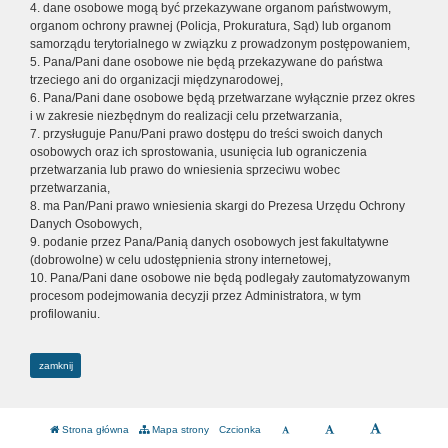
4. dane osobowe mogą być przekazywane organom państwowym,
organom ochrony prawnej (Policja, Prokuratura, Sąd) lub organom
samorządu terytorialnego w związku z prowadzonym postępowaniem,
5. Pana/Pani dane osobowe nie będą przekazywane do państwa
trzeciego ani do organizacji międzynarodowej,
6. Pana/Pani dane osobowe będą przetwarzane wyłącznie przez okres
i w zakresie niezbędnym do realizacji celu przetwarzania,
7. przysługuje Panu/Pani prawo dostępu do treści swoich danych
osobowych oraz ich sprostowania, usunięcia lub ograniczenia
przetwarzania lub prawo do wniesienia sprzeciwu wobec
przetwarzania,
8. ma Pan/Pani prawo wniesienia skargi do Prezesa Urzędu Ochrony
Danych Osobowych,
9. podanie przez Pana/Panią danych osobowych jest fakultatywne
(dobrowolne) w celu udostępnienia strony internetowej,
10. Pana/Pani dane osobowe nie będą podlegały zautomatyzowanym
procesom podejmowania decyzji przez Administratora, w tym
profilowaniu.
zamknij
Strona główna
Mapa strony
Czcionka