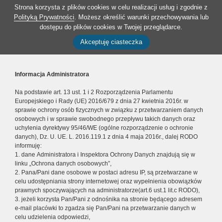
Strona korzysta z plików cookies w celu realizacji usług i zgodnie z
Polityką Prywatności
. Możesz określić warunki przechowywania lub
dostępu do plików cookies w Twojej przeglądarce.
Akceptuję ciasteczka
Informacja Administratora
Na podstawie art. 13 ust. 1 i 2 Rozporządzenia Parlamentu
Europejskiego i Rady (UE) 2016/679 z dnia 27 kwietnia 2016r. w
sprawie ochrony osób fizycznych w związku z przetwarzaniem danych
osobowych i w sprawie swobodnego przepływu takich danych oraz
uchylenia dyrektywy 95/46/WE (ogólne rozporządzenie o ochronie
danych), Dz. U. UE. L. 2016.119.1 z dnia 4 maja 2016r., dalej RODO
informuję:
1. dane Administratora i Inspektora Ochrony Danych znajdują się w
linku „Ochrona danych osobowych”,
2. Pana/Pani dane osobowe w postaci adresu IP, są przetwarzane w
celu udostępniania strony internetowej oraz wypełnienia obowiązków
prawnych spoczywających na administratorze(art.6 ust.1 lit.c RODO),
3. jeżeli korzysta Pan/Pani z odnośnika na stronie będącego adresem
e-mail placówki to zgadza się Pan/Pani na przetwarzanie danych w
celu udzielenia odpowiedzi,