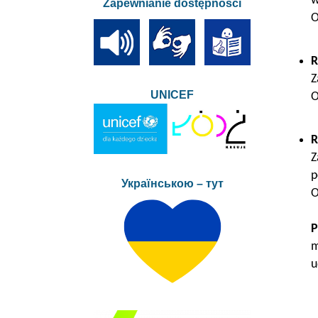
w
Zapewnianie dostępności
O
R
Z
UNICEF
O
R
Z
p
Українською – тут
O
P
m
u