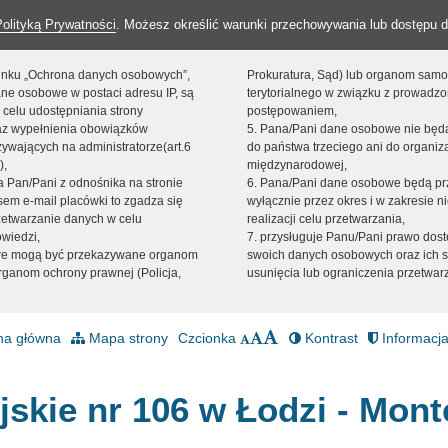
Polityką Prywatności
. Możesz określić warunki przechowywania lub dostępu d
 linku „Ochrona danych osobowych”,
Prokuratura, Sąd) lub organom sam
ne osobowe w postaci adresu IP, są
terytorialnego w związku z prowadz
 celu udostępniania strony
postępowaniem,
raz wypełnienia obowiązków
5. Pana/Pani dane osobowe nie bę
ywających na administratorze(art.6
do państwa trzeciego ani do organiza
),
międzynarodowej,
sta Pan/Pani z odnośnika na stronie
6. Pana/Pani dane osobowe będą pr
em e-mail placówki to zgadza się
wyłącznie przez okres i w zakresie 
zetwarzanie danych w celu
realizacji celu przetwarzania,
owiedzi,
7. przysługuje Panu/Pani prawo dost
we mogą być przekazywane organom
swoich danych osobowych oraz ich s
ganom ochrony prawnej (Policja,
usunięcia lub ograniczenia przetwar
na główna
Mapa strony
Czcionka
Kontrast
Informacja
jskie nr 106 w Łodzi - Mont