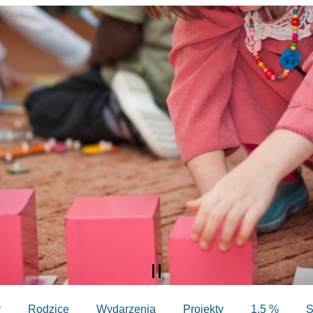
y
Rodzice
Wydarzenia
Projekty
1,5 %
S