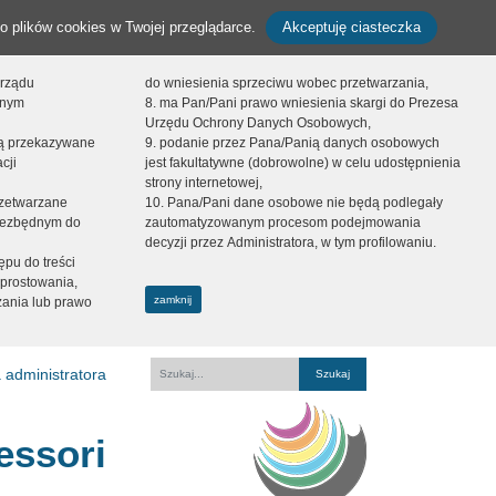
o plików cookies w Twojej przeglądarce.
Akceptuję ciasteczka
orządu
do wniesienia sprzeciwu wobec przetwarzania,
onym
8. ma Pan/Pani prawo wniesienia skargi do Prezesa
Urzędu Ochrony Danych Osobowych,
dą przekazywane
9. podanie przez Pana/Panią danych osobowych
cji
jest fakultatywne (dobrowolne) w celu udostępnienia
strony internetowej,
zetwarzane
10. Pana/Pani dane osobowe nie będą podlegały
niezbędnym do
zautomatyzowanym procesom podejmowania
decyzji przez Administratora, w tym profilowaniu.
ępu do treści
prostowania,
zamknij
zania lub prawo
 administratora
Fraza
essori