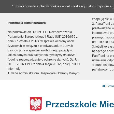
Strona korzysta z plików cookies w celu realizacji usług i zgodnie z
znajdują się w
Informacja Administratora
2. Pana/Pani da
przetwarzane w
Na podstawie art. 13 ust. 1 i 2 Rozporządzenia
internetowej o
Parlamentu Europejskiego i Rady (UE) 2016/679 z
prawnych spocz
dnia 27 kwietnia 2016r. w sprawie ochrony osób
ust.1 lit.c RODO
fizycznych w związku z przetwarzaniem danych
3. jeżeli korzy
osobowych i w sprawie swobodnego przepływu
będącego adres
takich danych oraz uchylenia dyrektywy 95/46/WE
Pan/Pani na pr
(ogólne rozporządzenie o ochronie danych), Dz. U.
udzielenia odp
UE. L. 2016.119.1 z dnia 4 maja 2016r., dalej RODO
4. dane osobo
informuję:
państwowym, or
1. dane Administratora i Inspektora Ochrony Danych
Stro
Przedszkole Mie