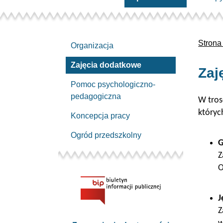
Strona
Organizacja
Zajęcia dodatkowe
Zaj
Pomoc psychologiczno-
pedagogiczna
W tros
któryc
Koncepcja pracy
Ogród przedszkolny
G
Z
O
J
Z