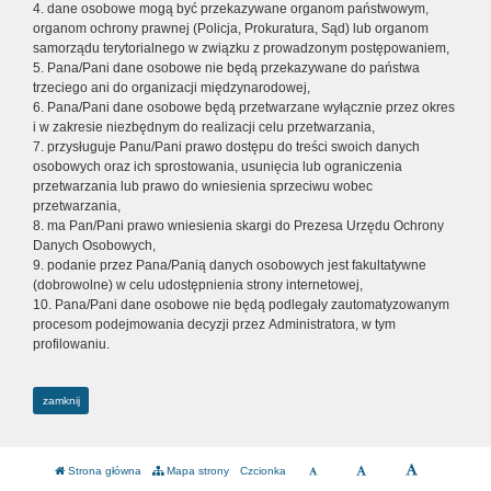
4. dane osobowe mogą być przekazywane organom państwowym,
organom ochrony prawnej (Policja, Prokuratura, Sąd) lub organom
samorządu terytorialnego w związku z prowadzonym postępowaniem,
5. Pana/Pani dane osobowe nie będą przekazywane do państwa
trzeciego ani do organizacji międzynarodowej,
6. Pana/Pani dane osobowe będą przetwarzane wyłącznie przez okres
i w zakresie niezbędnym do realizacji celu przetwarzania,
7. przysługuje Panu/Pani prawo dostępu do treści swoich danych
osobowych oraz ich sprostowania, usunięcia lub ograniczenia
przetwarzania lub prawo do wniesienia sprzeciwu wobec
przetwarzania,
8. ma Pan/Pani prawo wniesienia skargi do Prezesa Urzędu Ochrony
Danych Osobowych,
9. podanie przez Pana/Panią danych osobowych jest fakultatywne
(dobrowolne) w celu udostępnienia strony internetowej,
10. Pana/Pani dane osobowe nie będą podlegały zautomatyzowanym
procesom podejmowania decyzji przez Administratora, w tym
profilowaniu.
zamknij
Strona główna
Mapa strony
Czcionka