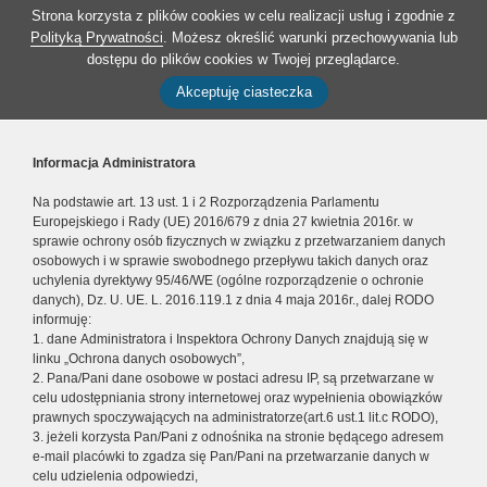
Strona korzysta z plików cookies w celu realizacji usług i zgodnie z
Polityką Prywatności
. Możesz określić warunki przechowywania lub
dostępu do plików cookies w Twojej przeglądarce.
Akceptuję ciasteczka
Informacja Administratora
Na podstawie art. 13 ust. 1 i 2 Rozporządzenia Parlamentu
Europejskiego i Rady (UE) 2016/679 z dnia 27 kwietnia 2016r. w
sprawie ochrony osób fizycznych w związku z przetwarzaniem danych
osobowych i w sprawie swobodnego przepływu takich danych oraz
uchylenia dyrektywy 95/46/WE (ogólne rozporządzenie o ochronie
danych), Dz. U. UE. L. 2016.119.1 z dnia 4 maja 2016r., dalej RODO
informuję:
1. dane Administratora i Inspektora Ochrony Danych znajdują się w
linku „Ochrona danych osobowych”,
2. Pana/Pani dane osobowe w postaci adresu IP, są przetwarzane w
celu udostępniania strony internetowej oraz wypełnienia obowiązków
prawnych spoczywających na administratorze(art.6 ust.1 lit.c RODO),
3. jeżeli korzysta Pan/Pani z odnośnika na stronie będącego adresem
e-mail placówki to zgadza się Pan/Pani na przetwarzanie danych w
celu udzielenia odpowiedzi,