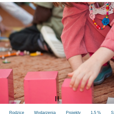
Rodzice
Wydarzenia
Projekty
1,5 %
S