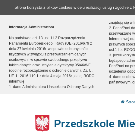
Strona korzysta z plików cookies w celu realizacji usług i zgodnie z
znajdują się w
Informacja Administratora
2. Pana/Pani da
przetwarzane w
Na podstawie art. 13 ust. 1 i 2 Rozporządzenia
internetowej o
Parlamentu Europejskiego i Rady (UE) 2016/679 z
prawnych spocz
dnia 27 kwietnia 2016r. w sprawie ochrony osób
ust.1 lit.c RODO
fizycznych w związku z przetwarzaniem danych
3. jeżeli korzy
osobowych i w sprawie swobodnego przepływu
będącego adres
takich danych oraz uchylenia dyrektywy 95/46/WE
Pan/Pani na pr
(ogólne rozporządzenie o ochronie danych), Dz. U.
udzielenia odp
UE. L. 2016.119.1 z dnia 4 maja 2016r., dalej RODO
4. dane osobo
informuję:
państwowym, or
1. dane Administratora i Inspektora Ochrony Danych
Stro
Przedszkole Mie