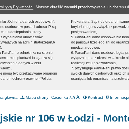
Polityką Prywatności
. Możesz określić warunki przechowywania lub dostępu d
 linku „Ochrona danych osobowych”,
Prokuratura, Sąd) lub organom sam
ne osobowe w postaci adresu IP, są
terytorialnego w związku z prowadz
 celu udostępniania strony
postępowaniem,
raz wypełnienia obowiązków
5. Pana/Pani dane osobowe nie bę
ywających na administratorze(art.6
do państwa trzeciego ani do organiza
),
międzynarodowej,
sta Pan/Pani z odnośnika na stronie
6. Pana/Pani dane osobowe będą pr
em e-mail placówki to zgadza się
wyłącznie przez okres i w zakresie 
zetwarzanie danych w celu
realizacji celu przetwarzania,
owiedzi,
7. przysługuje Panu/Pani prawo dost
we mogą być przekazywane organom
swoich danych osobowych oraz ich s
ganom ochrony prawnej (Policja,
usunięcia lub ograniczenia przetwar
na główna
Mapa strony
Czcionka
Kontrast
Informacja
jskie nr 106 w Łodzi - Mont