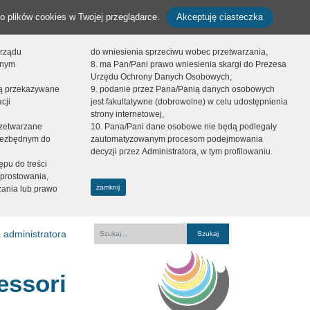
o plików cookies w Twojej przeglądarce.
Akceptuję ciasteczka
orządu
do wniesienia sprzeciwu wobec przetwarzania,
onym
8. ma Pan/Pani prawo wniesienia skargi do Prezesa
Urzędu Ochrony Danych Osobowych,
dą przekazywane
9. podanie przez Pana/Panią danych osobowych
cji
jest fakultatywne (dobrowolne) w celu udostępnienia
strony internetowej,
zetwarzane
10. Pana/Pani dane osobowe nie będą podlegały
niezbędnym do
zautomatyzowanym procesom podejmowania
decyzji przez Administratora, w tym profilowaniu.
ępu do treści
prostowania,
zamknij
zania lub prawo
 administratora
Fraza
essori