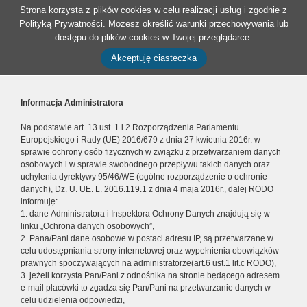
Strona korzysta z plików cookies w celu realizacji usług i zgodnie z
Polityką Prywatności
. Możesz określić warunki przechowywania lub
dostępu do plików cookies w Twojej przeglądarce.
Akceptuję ciasteczka
Informacja Administratora
Na podstawie art. 13 ust. 1 i 2 Rozporządzenia Parlamentu
Europejskiego i Rady (UE) 2016/679 z dnia 27 kwietnia 2016r. w
sprawie ochrony osób fizycznych w związku z przetwarzaniem danych
osobowych i w sprawie swobodnego przepływu takich danych oraz
uchylenia dyrektywy 95/46/WE (ogólne rozporządzenie o ochronie
danych), Dz. U. UE. L. 2016.119.1 z dnia 4 maja 2016r., dalej RODO
informuję:
1. dane Administratora i Inspektora Ochrony Danych znajdują się w
linku „Ochrona danych osobowych”,
2. Pana/Pani dane osobowe w postaci adresu IP, są przetwarzane w
celu udostępniania strony internetowej oraz wypełnienia obowiązków
prawnych spoczywających na administratorze(art.6 ust.1 lit.c RODO),
3. jeżeli korzysta Pan/Pani z odnośnika na stronie będącego adresem
e-mail placówki to zgadza się Pan/Pani na przetwarzanie danych w
celu udzielenia odpowiedzi,