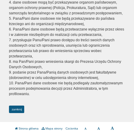
4. dane osobowe mogą być przekazywane organom państwowym,
organom ochrony prawnej (Policja, Prokuratura, Sąd) lub organom
samorządu terytorialnego w związku z prowadzonym postępowaniem,
5. Pana/Pani dane osobowe nie będą przekazywane do państwa
trzeciego ani do organizacji międzynarodowej,
6. Pana/Pani dane osobowe będą przetwarzane wyłącznie przez okres
i w zakresie niezbędnym do realizacji celu przetwarzania,
7. przysługuje Panu/Pani prawo dostępu do treści swoich danych
osobowych oraz ich sprostowania, usunięcia lub ograniczenia
przetwarzania lub prawo do wniesienia sprzeciwu wobec
przetwarzania,
8. ma Pan/Pani prawo wniesienia skargi do Prezesa Urzędu Ochrony
Danych Osobowych,
9. podanie przez Pana/Panią danych osobowych jest fakultatywne
(dobrowolne) w celu udostępnienia strony internetowej,
10. Pana/Pani dane osobowe nie będą podlegały zautomatyzowanym
procesom podejmowania decyzji przez Administratora, w tym
profilowaniu.
zamknij
Strona główna
Mapa strony
Czcionka