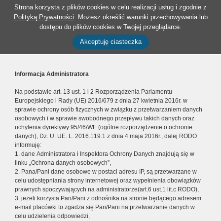
Strona korzysta z plików cookies w celu realizacji usług i zgodnie z
Polityką Prywatności
. Możesz określić warunki przechowywania lub
dostępu do plików cookies w Twojej przeglądarce.
Akceptuję ciasteczka
Informacja Administratora
Na podstawie art. 13 ust. 1 i 2 Rozporządzenia Parlamentu
Europejskiego i Rady (UE) 2016/679 z dnia 27 kwietnia 2016r. w
sprawie ochrony osób fizycznych w związku z przetwarzaniem danych
osobowych i w sprawie swobodnego przepływu takich danych oraz
uchylenia dyrektywy 95/46/WE (ogólne rozporządzenie o ochronie
danych), Dz. U. UE. L. 2016.119.1 z dnia 4 maja 2016r., dalej RODO
informuję:
1. dane Administratora i Inspektora Ochrony Danych znajdują się w
linku „Ochrona danych osobowych”,
2. Pana/Pani dane osobowe w postaci adresu IP, są przetwarzane w
celu udostępniania strony internetowej oraz wypełnienia obowiązków
prawnych spoczywających na administratorze(art.6 ust.1 lit.c RODO),
3. jeżeli korzysta Pan/Pani z odnośnika na stronie będącego adresem
e-mail placówki to zgadza się Pan/Pani na przetwarzanie danych w
celu udzielenia odpowiedzi,