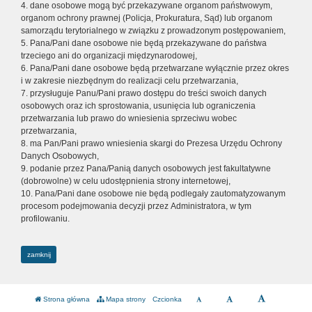
4. dane osobowe mogą być przekazywane organom państwowym,
organom ochrony prawnej (Policja, Prokuratura, Sąd) lub organom
samorządu terytorialnego w związku z prowadzonym postępowaniem,
5. Pana/Pani dane osobowe nie będą przekazywane do państwa
trzeciego ani do organizacji międzynarodowej,
6. Pana/Pani dane osobowe będą przetwarzane wyłącznie przez okres
i w zakresie niezbędnym do realizacji celu przetwarzania,
7. przysługuje Panu/Pani prawo dostępu do treści swoich danych
osobowych oraz ich sprostowania, usunięcia lub ograniczenia
przetwarzania lub prawo do wniesienia sprzeciwu wobec
przetwarzania,
8. ma Pan/Pani prawo wniesienia skargi do Prezesa Urzędu Ochrony
Danych Osobowych,
9. podanie przez Pana/Panią danych osobowych jest fakultatywne
(dobrowolne) w celu udostępnienia strony internetowej,
10. Pana/Pani dane osobowe nie będą podlegały zautomatyzowanym
procesom podejmowania decyzji przez Administratora, w tym
profilowaniu.
zamknij
Strona główna
Mapa strony
Czcionka