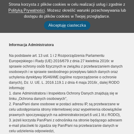
Strona korzysta z plików cookies w celu realizacji usług i zgodnie z
Polityką Prywatności
. Możesz określić warunki przechowywania lub
dostępu do plików cookies w Twojej przeglądarce.
Akceptuję ciasteczka
Informacja Administratora
Na podstawie art. 13 ust. 1 i 2 Rozporządzenia Parlamentu
Europejskiego i Rady (UE) 2016/679 z dnia 27 kwietnia 2016r. w
sprawie ochrony osób fizycznych w związku z przetwarzaniem danych
osobowych i w sprawie swobodnego przepływu takich danych oraz
uchylenia dyrektywy 95/46/WE (ogólne rozporządzenie o ochronie
danych), Dz. U. UE. L. 2016.119.1 z dnia 4 maja 2016r., dalej RODO
informuję:
1. dane Administratora i Inspektora Ochrony Danych znajdują się w
linku „Ochrona danych osobowych”,
2. Pana/Pani dane osobowe w postaci adresu IP, są przetwarzane w
celu udostępniania strony internetowej oraz wypełnienia obowiązków
prawnych spoczywających na administratorze(art.6 ust.1 lit.c RODO),
3. jeżeli korzysta Pan/Pani z odnośnika na stronie będącego adresem
e-mail placówki to zgadza się Pan/Pani na przetwarzanie danych w
celu udzielenia odpowiedzi,