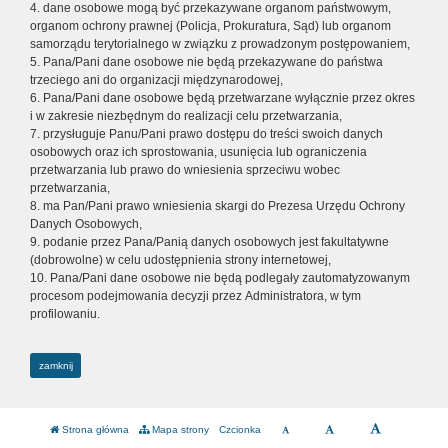
4. dane osobowe mogą być przekazywane organom państwowym,
organom ochrony prawnej (Policja, Prokuratura, Sąd) lub organom
samorządu terytorialnego w związku z prowadzonym postępowaniem,
5. Pana/Pani dane osobowe nie będą przekazywane do państwa
trzeciego ani do organizacji międzynarodowej,
6. Pana/Pani dane osobowe będą przetwarzane wyłącznie przez okres
i w zakresie niezbędnym do realizacji celu przetwarzania,
7. przysługuje Panu/Pani prawo dostępu do treści swoich danych
osobowych oraz ich sprostowania, usunięcia lub ograniczenia
przetwarzania lub prawo do wniesienia sprzeciwu wobec
przetwarzania,
8. ma Pan/Pani prawo wniesienia skargi do Prezesa Urzędu Ochrony
Danych Osobowych,
9. podanie przez Pana/Panią danych osobowych jest fakultatywne
(dobrowolne) w celu udostępnienia strony internetowej,
10. Pana/Pani dane osobowe nie będą podlegały zautomatyzowanym
procesom podejmowania decyzji przez Administratora, w tym
profilowaniu.
zamknij
Strona główna
Mapa strony
Czcionka