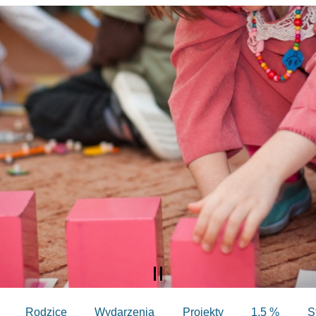
Rodzice
Wydarzenia
Projekty
1,5 %
S