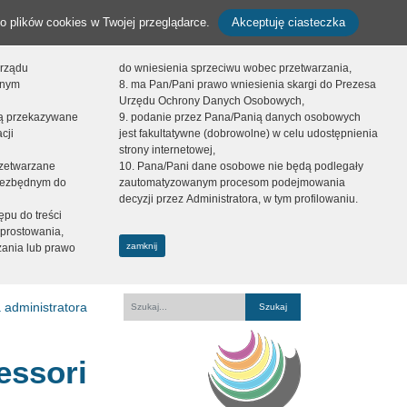
o plików cookies w Twojej przeglądarce.
Akceptuję ciasteczka
orządu
do wniesienia sprzeciwu wobec przetwarzania,
onym
8. ma Pan/Pani prawo wniesienia skargi do Prezesa
Urzędu Ochrony Danych Osobowych,
dą przekazywane
9. podanie przez Pana/Panią danych osobowych
cji
jest fakultatywne (dobrowolne) w celu udostępnienia
strony internetowej,
zetwarzane
10. Pana/Pani dane osobowe nie będą podlegały
niezbędnym do
zautomatyzowanym procesom podejmowania
decyzji przez Administratora, w tym profilowaniu.
ępu do treści
prostowania,
zamknij
zania lub prawo
 administratora
Fraza
essori