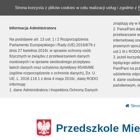
Strona korzysta z plików cookies w celu realizacji usług i zgodnie z
znajdują się w
Informacja Administratora
2. Pana/Pani da
przetwarzane w
Na podstawie art. 13 ust. 1 i 2 Rozporządzenia
internetowej o
Parlamentu Europejskiego i Rady (UE) 2016/679 z
prawnych spocz
dnia 27 kwietnia 2016r. w sprawie ochrony osób
ust.1 lit.c RODO
fizycznych w związku z przetwarzaniem danych
3. jeżeli korzy
osobowych i w sprawie swobodnego przepływu
będącego adres
takich danych oraz uchylenia dyrektywy 95/46/WE
Pan/Pani na pr
(ogólne rozporządzenie o ochronie danych), Dz. U.
udzielenia odp
UE. L. 2016.119.1 z dnia 4 maja 2016r., dalej RODO
4. dane osobo
informuję:
państwowym, or
1. dane Administratora i Inspektora Ochrony Danych
Stro
Przedszkole Mie