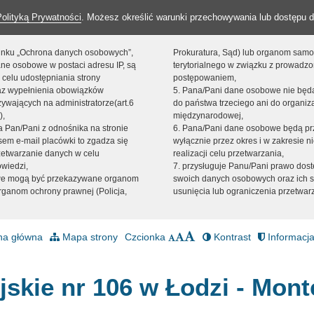
Polityką Prywatności
. Możesz określić warunki przechowywania lub dostępu d
 linku „Ochrona danych osobowych”,
Prokuratura, Sąd) lub organom sam
ne osobowe w postaci adresu IP, są
terytorialnego w związku z prowadz
 celu udostępniania strony
postępowaniem,
raz wypełnienia obowiązków
5. Pana/Pani dane osobowe nie bę
ywających na administratorze(art.6
do państwa trzeciego ani do organiza
),
międzynarodowej,
sta Pan/Pani z odnośnika na stronie
6. Pana/Pani dane osobowe będą pr
em e-mail placówki to zgadza się
wyłącznie przez okres i w zakresie 
zetwarzanie danych w celu
realizacji celu przetwarzania,
owiedzi,
7. przysługuje Panu/Pani prawo dost
we mogą być przekazywane organom
swoich danych osobowych oraz ich s
ganom ochrony prawnej (Policja,
usunięcia lub ograniczenia przetwar
na główna
Mapa strony
Czcionka
Kontrast
Informacja
jskie nr 106 w Łodzi - Mont