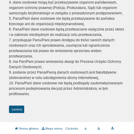
4. dane osobowe mogą być przekazywane organom państwowym,
organom ochrony prawnej (Policja, Prokuratura, Sąd) lub organom
samorządu terytorialnego w związku z prowadzonym postępowaniem,
5. Pana/Pani dane osobowe nie będą przekazywane do państwa
trzeciego ani do organizacji międzynarodowej,
6. Pana/Pani dane osobowe będą przetwarzane wyłącznie przez okres
i w zakresie niezbędnym do realizacji celu przetwarzania,
7. przysługuje Panu/Pani prawo dostępu do treści swoich danych
osobowych oraz ich sprostowania, usunięcia lub ograniczenia
przetwarzania lub prawo do wniesienia sprzeciwu wobec
przetwarzania,
8. ma Pan/Pani prawo wniesienia skargi do Prezesa Urzędu Ochrony
Danych Osobowych,
9. podanie przez Pana/Panią danych osobowych jest fakultatywne
(dobrowolne) w celu udostępnienia strony internetowej,
10. Pana/Pani dane osobowe nie będą podlegały zautomatyzowanym
procesom podejmowania decyzji przez Administratora, w tym
profilowaniu.
zamknij
Strona główna
Mapa strony
Czcionka