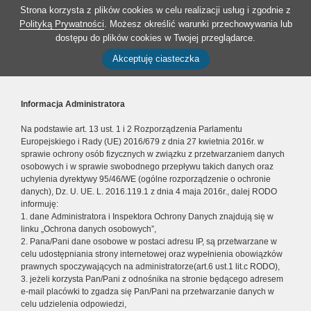
Strona korzysta z plików cookies w celu realizacji usług i zgodnie z
Polityką Prywatności
. Możesz określić warunki przechowywania lub
dostępu do plików cookies w Twojej przeglądarce.
Akceptuję ciasteczka
Informacja Administratora
Na podstawie art. 13 ust. 1 i 2 Rozporządzenia Parlamentu
Europejskiego i Rady (UE) 2016/679 z dnia 27 kwietnia 2016r. w
sprawie ochrony osób fizycznych w związku z przetwarzaniem danych
osobowych i w sprawie swobodnego przepływu takich danych oraz
uchylenia dyrektywy 95/46/WE (ogólne rozporządzenie o ochronie
danych), Dz. U. UE. L. 2016.119.1 z dnia 4 maja 2016r., dalej RODO
informuję:
1. dane Administratora i Inspektora Ochrony Danych znajdują się w
linku „Ochrona danych osobowych”,
2. Pana/Pani dane osobowe w postaci adresu IP, są przetwarzane w
celu udostępniania strony internetowej oraz wypełnienia obowiązków
prawnych spoczywających na administratorze(art.6 ust.1 lit.c RODO),
3. jeżeli korzysta Pan/Pani z odnośnika na stronie będącego adresem
e-mail placówki to zgadza się Pan/Pani na przetwarzanie danych w
celu udzielenia odpowiedzi,