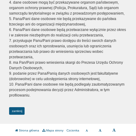
4. dane osobowe mogą być przekazywane organom państwowym,
organom ochrony prawnej (Policja, Prokuratura, Sąd) lub organom
samorządu terytorialnego w związku z prowadzonym postępowaniem,
5. Pana/Pani dane osobowe nie będą przekazywane do państwa
trzeciego ani do organizacji międzynarodowej,
6. Pana/Pani dane osobowe będą przetwarzane wyłącznie przez okres
i w zakresie niezbędnym do realizacji celu przetwarzania,
7. przysługuje Panu/Pani prawo dostępu do treści swoich danych
osobowych oraz ich sprostowania, usunięcia lub ograniczenia
przetwarzania lub prawo do wniesienia sprzeciwu wobec
przetwarzania,
8. ma Pan/Pani prawo wniesienia skargi do Prezesa Urzędu Ochrony
Danych Osobowych,
9. podanie przez Pana/Panią danych osobowych jest fakultatywne
(dobrowolne) w celu udostępnienia strony internetowej,
10. Pana/Pani dane osobowe nie będą podlegały zautomatyzowanym
procesom podejmowania decyzji przez Administratora, w tym
profilowaniu.
zamknij
Strona główna
Mapa strony
Czcionka