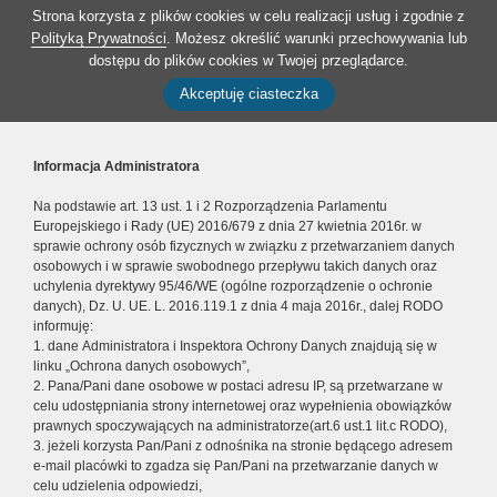
Strona korzysta z plików cookies w celu realizacji usług i zgodnie z
Polityką Prywatności
. Możesz określić warunki przechowywania lub
dostępu do plików cookies w Twojej przeglądarce.
Akceptuję ciasteczka
Informacja Administratora
Na podstawie art. 13 ust. 1 i 2 Rozporządzenia Parlamentu
Europejskiego i Rady (UE) 2016/679 z dnia 27 kwietnia 2016r. w
sprawie ochrony osób fizycznych w związku z przetwarzaniem danych
osobowych i w sprawie swobodnego przepływu takich danych oraz
uchylenia dyrektywy 95/46/WE (ogólne rozporządzenie o ochronie
danych), Dz. U. UE. L. 2016.119.1 z dnia 4 maja 2016r., dalej RODO
informuję:
1. dane Administratora i Inspektora Ochrony Danych znajdują się w
linku „Ochrona danych osobowych”,
2. Pana/Pani dane osobowe w postaci adresu IP, są przetwarzane w
celu udostępniania strony internetowej oraz wypełnienia obowiązków
prawnych spoczywających na administratorze(art.6 ust.1 lit.c RODO),
3. jeżeli korzysta Pan/Pani z odnośnika na stronie będącego adresem
e-mail placówki to zgadza się Pan/Pani na przetwarzanie danych w
celu udzielenia odpowiedzi,