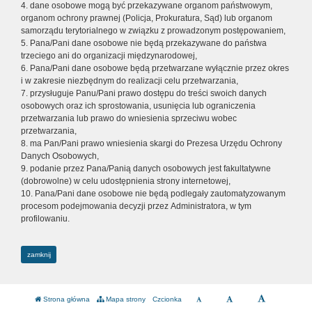
4. dane osobowe mogą być przekazywane organom państwowym,
organom ochrony prawnej (Policja, Prokuratura, Sąd) lub organom
samorządu terytorialnego w związku z prowadzonym postępowaniem,
5. Pana/Pani dane osobowe nie będą przekazywane do państwa
trzeciego ani do organizacji międzynarodowej,
6. Pana/Pani dane osobowe będą przetwarzane wyłącznie przez okres
i w zakresie niezbędnym do realizacji celu przetwarzania,
7. przysługuje Panu/Pani prawo dostępu do treści swoich danych
osobowych oraz ich sprostowania, usunięcia lub ograniczenia
przetwarzania lub prawo do wniesienia sprzeciwu wobec
przetwarzania,
8. ma Pan/Pani prawo wniesienia skargi do Prezesa Urzędu Ochrony
Danych Osobowych,
9. podanie przez Pana/Panią danych osobowych jest fakultatywne
(dobrowolne) w celu udostępnienia strony internetowej,
10. Pana/Pani dane osobowe nie będą podlegały zautomatyzowanym
procesom podejmowania decyzji przez Administratora, w tym
profilowaniu.
zamknij
Strona główna
Mapa strony
Czcionka