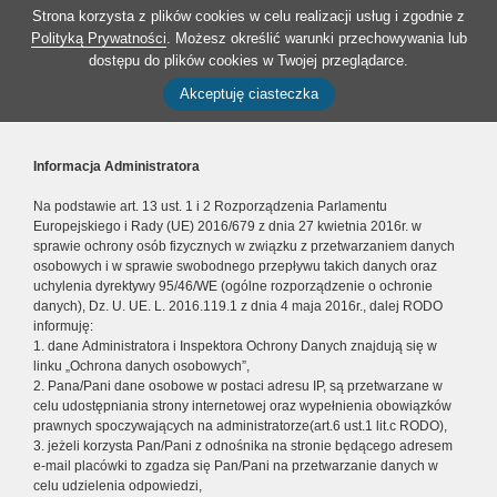
Strona korzysta z plików cookies w celu realizacji usług i zgodnie z
Polityką Prywatności
. Możesz określić warunki przechowywania lub
dostępu do plików cookies w Twojej przeglądarce.
Akceptuję ciasteczka
Informacja Administratora
Na podstawie art. 13 ust. 1 i 2 Rozporządzenia Parlamentu
Europejskiego i Rady (UE) 2016/679 z dnia 27 kwietnia 2016r. w
sprawie ochrony osób fizycznych w związku z przetwarzaniem danych
osobowych i w sprawie swobodnego przepływu takich danych oraz
uchylenia dyrektywy 95/46/WE (ogólne rozporządzenie o ochronie
danych), Dz. U. UE. L. 2016.119.1 z dnia 4 maja 2016r., dalej RODO
informuję:
1. dane Administratora i Inspektora Ochrony Danych znajdują się w
linku „Ochrona danych osobowych”,
2. Pana/Pani dane osobowe w postaci adresu IP, są przetwarzane w
celu udostępniania strony internetowej oraz wypełnienia obowiązków
prawnych spoczywających na administratorze(art.6 ust.1 lit.c RODO),
3. jeżeli korzysta Pan/Pani z odnośnika na stronie będącego adresem
e-mail placówki to zgadza się Pan/Pani na przetwarzanie danych w
celu udzielenia odpowiedzi,