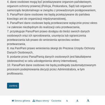
4. dane osobowe mogą być przekazywane organom państwowym,
organom ochrony prawnej (Policja, Prokuratura, Sąd) lub organom
samorządu terytorialnego w związku z prowadzonym postępowaniem,
5. Pana/Pani dane osobowe nie będą przekazywane do państwa
trzeciego ani do organizacji międzynarodowej,
6. Pana/Pani dane osobowe będą przetwarzane wyłącznie przez okres
i w zakresie niezbędnym do realizacji celu przetwarzania,
7. przysługuje Panu/Pani prawo dostępu do treści swoich danych
osobowych oraz ich sprostowania, usunięcia lub ograniczenia
przetwarzania lub prawo do wniesienia sprzeciwu wobec
przetwarzania,
8. ma Pan/Pani prawo wniesienia skargi do Prezesa Urzędu Ochrony
Danych Osobowych,
9. podanie przez Pana/Panią danych osobowych jest fakultatywne
(dobrowolne) w celu udostępnienia strony internetowej,
10. Pana/Pani dane osobowe nie będą podlegały zautomatyzowanym
procesom podejmowania decyzji przez Administratora, w tym
profilowaniu.
zamknij
Strona główna
Mapa strony
Czcionka