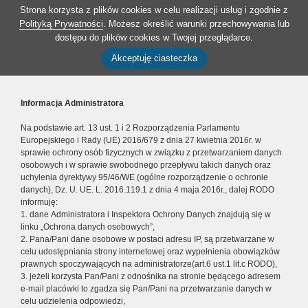
Strona korzysta z plików cookies w celu realizacji usług i zgodnie z
Polityką Prywatności
. Możesz określić warunki przechowywania lub
dostępu do plików cookies w Twojej przeglądarce.
Akceptuję ciasteczka
Informacja Administratora
Na podstawie art. 13 ust. 1 i 2 Rozporządzenia Parlamentu
Europejskiego i Rady (UE) 2016/679 z dnia 27 kwietnia 2016r. w
sprawie ochrony osób fizycznych w związku z przetwarzaniem danych
osobowych i w sprawie swobodnego przepływu takich danych oraz
uchylenia dyrektywy 95/46/WE (ogólne rozporządzenie o ochronie
danych), Dz. U. UE. L. 2016.119.1 z dnia 4 maja 2016r., dalej RODO
informuję:
1. dane Administratora i Inspektora Ochrony Danych znajdują się w
linku „Ochrona danych osobowych”,
2. Pana/Pani dane osobowe w postaci adresu IP, są przetwarzane w
celu udostępniania strony internetowej oraz wypełnienia obowiązków
prawnych spoczywających na administratorze(art.6 ust.1 lit.c RODO),
3. jeżeli korzysta Pan/Pani z odnośnika na stronie będącego adresem
e-mail placówki to zgadza się Pan/Pani na przetwarzanie danych w
celu udzielenia odpowiedzi,