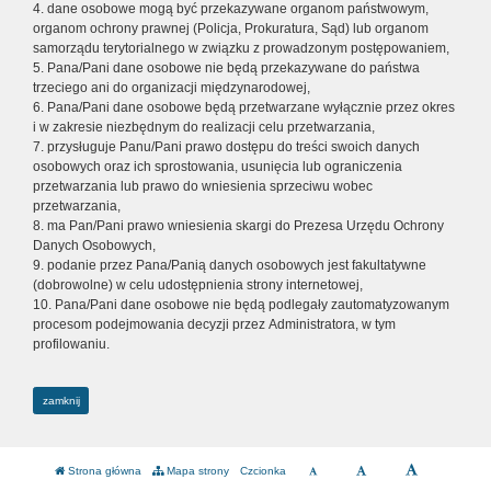
4. dane osobowe mogą być przekazywane organom państwowym,
organom ochrony prawnej (Policja, Prokuratura, Sąd) lub organom
samorządu terytorialnego w związku z prowadzonym postępowaniem,
5. Pana/Pani dane osobowe nie będą przekazywane do państwa
trzeciego ani do organizacji międzynarodowej,
6. Pana/Pani dane osobowe będą przetwarzane wyłącznie przez okres
i w zakresie niezbędnym do realizacji celu przetwarzania,
7. przysługuje Panu/Pani prawo dostępu do treści swoich danych
osobowych oraz ich sprostowania, usunięcia lub ograniczenia
przetwarzania lub prawo do wniesienia sprzeciwu wobec
przetwarzania,
8. ma Pan/Pani prawo wniesienia skargi do Prezesa Urzędu Ochrony
Danych Osobowych,
9. podanie przez Pana/Panią danych osobowych jest fakultatywne
(dobrowolne) w celu udostępnienia strony internetowej,
10. Pana/Pani dane osobowe nie będą podlegały zautomatyzowanym
procesom podejmowania decyzji przez Administratora, w tym
profilowaniu.
zamknij
Strona główna
Mapa strony
Czcionka