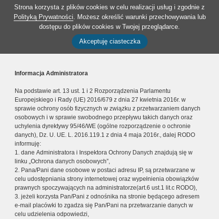
Strona korzysta z plików cookies w celu realizacji usług i zgodnie z
Polityką Prywatności
. Możesz określić warunki przechowywania lub
dostępu do plików cookies w Twojej przeglądarce.
Akceptuję ciasteczka
Informacja Administratora
Na podstawie art. 13 ust. 1 i 2 Rozporządzenia Parlamentu
Europejskiego i Rady (UE) 2016/679 z dnia 27 kwietnia 2016r. w
sprawie ochrony osób fizycznych w związku z przetwarzaniem danych
osobowych i w sprawie swobodnego przepływu takich danych oraz
uchylenia dyrektywy 95/46/WE (ogólne rozporządzenie o ochronie
danych), Dz. U. UE. L. 2016.119.1 z dnia 4 maja 2016r., dalej RODO
informuję:
1. dane Administratora i Inspektora Ochrony Danych znajdują się w
linku „Ochrona danych osobowych”,
2. Pana/Pani dane osobowe w postaci adresu IP, są przetwarzane w
celu udostępniania strony internetowej oraz wypełnienia obowiązków
prawnych spoczywających na administratorze(art.6 ust.1 lit.c RODO),
3. jeżeli korzysta Pan/Pani z odnośnika na stronie będącego adresem
e-mail placówki to zgadza się Pan/Pani na przetwarzanie danych w
celu udzielenia odpowiedzi,