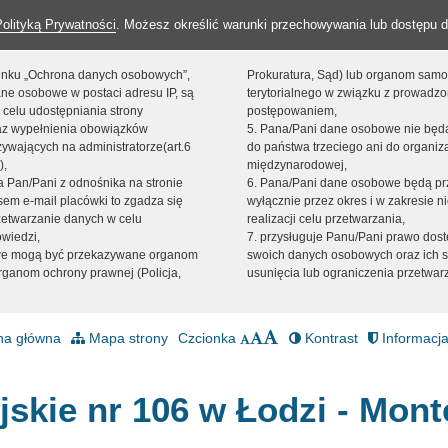
Polityką Prywatności
. Możesz określić warunki przechowywania lub dostępu d
 linku „Ochrona danych osobowych”,
Prokuratura, Sąd) lub organom sam
ne osobowe w postaci adresu IP, są
terytorialnego w związku z prowadz
 celu udostępniania strony
postępowaniem,
raz wypełnienia obowiązków
5. Pana/Pani dane osobowe nie bę
ywających na administratorze(art.6
do państwa trzeciego ani do organiza
),
międzynarodowej,
sta Pan/Pani z odnośnika na stronie
6. Pana/Pani dane osobowe będą pr
em e-mail placówki to zgadza się
wyłącznie przez okres i w zakresie 
zetwarzanie danych w celu
realizacji celu przetwarzania,
owiedzi,
7. przysługuje Panu/Pani prawo dost
we mogą być przekazywane organom
swoich danych osobowych oraz ich s
ganom ochrony prawnej (Policja,
usunięcia lub ograniczenia przetwar
na główna
Mapa strony
Czcionka
Kontrast
Informacja
jskie nr 106 w Łodzi - Mont