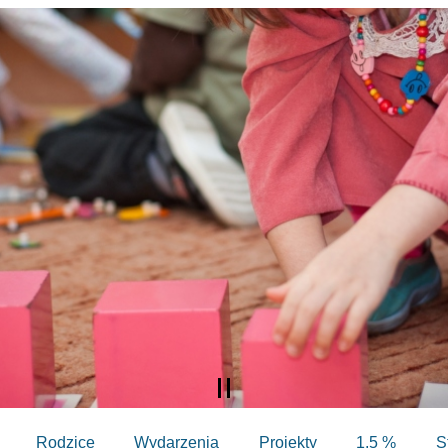
Rodzice
Wydarzenia
Projekty
1,5 %
S