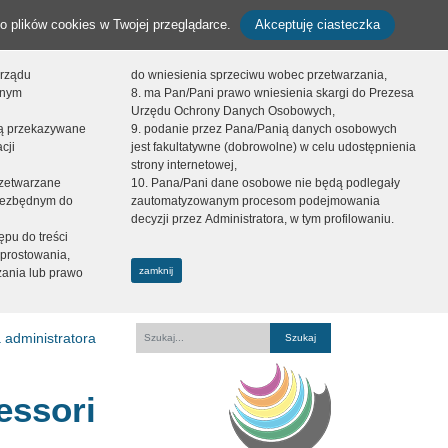
o plików cookies w Twojej przeglądarce.
Akceptuję ciasteczka
orządu
do wniesienia sprzeciwu wobec przetwarzania,
onym
8. ma Pan/Pani prawo wniesienia skargi do Prezesa
Urzędu Ochrony Danych Osobowych,
dą przekazywane
9. podanie przez Pana/Panią danych osobowych
cji
jest fakultatywne (dobrowolne) w celu udostępnienia
strony internetowej,
zetwarzane
10. Pana/Pani dane osobowe nie będą podlegały
niezbędnym do
zautomatyzowanym procesom podejmowania
decyzji przez Administratora, w tym profilowaniu.
ępu do treści
prostowania,
zamknij
zania lub prawo
 administratora
Fraza
essori