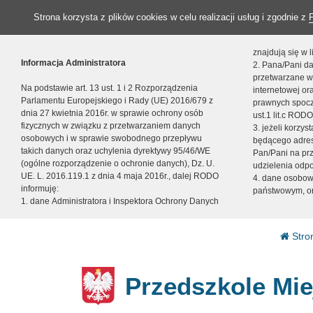
Strona korzysta z plików cookies w celu realizacji usług i zgodnie z
znajdują się w
Informacja Administratora
2. Pana/Pani da
przetwarzane w
Na podstawie art. 13 ust. 1 i 2 Rozporządzenia
internetowej o
Parlamentu Europejskiego i Rady (UE) 2016/679 z
prawnych spocz
dnia 27 kwietnia 2016r. w sprawie ochrony osób
ust.1 lit.c RODO
fizycznych w związku z przetwarzaniem danych
3. jeżeli korzy
osobowych i w sprawie swobodnego przepływu
będącego adres
takich danych oraz uchylenia dyrektywy 95/46/WE
Pan/Pani na pr
(ogólne rozporządzenie o ochronie danych), Dz. U.
udzielenia odp
UE. L. 2016.119.1 z dnia 4 maja 2016r., dalej RODO
4. dane osobo
informuję:
państwowym, or
1. dane Administratora i Inspektora Ochrony Danych
Stro
Przedszkole Mie