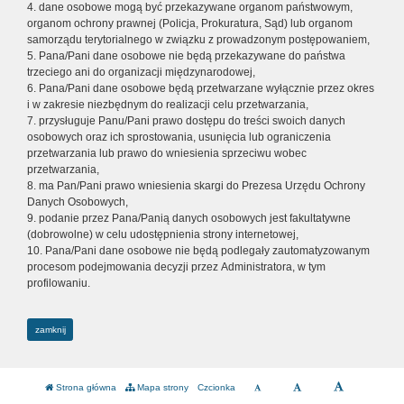
4. dane osobowe mogą być przekazywane organom państwowym,
organom ochrony prawnej (Policja, Prokuratura, Sąd) lub organom
samorządu terytorialnego w związku z prowadzonym postępowaniem,
5. Pana/Pani dane osobowe nie będą przekazywane do państwa
trzeciego ani do organizacji międzynarodowej,
6. Pana/Pani dane osobowe będą przetwarzane wyłącznie przez okres
i w zakresie niezbędnym do realizacji celu przetwarzania,
7. przysługuje Panu/Pani prawo dostępu do treści swoich danych
osobowych oraz ich sprostowania, usunięcia lub ograniczenia
przetwarzania lub prawo do wniesienia sprzeciwu wobec
przetwarzania,
8. ma Pan/Pani prawo wniesienia skargi do Prezesa Urzędu Ochrony
Danych Osobowych,
9. podanie przez Pana/Panią danych osobowych jest fakultatywne
(dobrowolne) w celu udostępnienia strony internetowej,
10. Pana/Pani dane osobowe nie będą podlegały zautomatyzowanym
procesom podejmowania decyzji przez Administratora, w tym
profilowaniu.
zamknij
Strona główna
Mapa strony
Czcionka