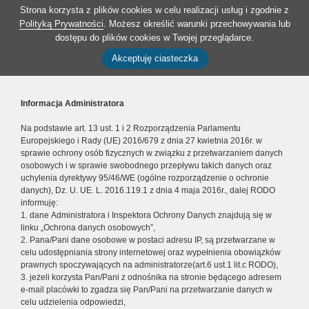
Strona korzysta z plików cookies w celu realizacji usług i zgodnie z
Polityką Prywatności
. Możesz określić warunki przechowywania lub
dostępu do plików cookies w Twojej przeglądarce.
Akceptuję ciasteczka
Informacja Administratora
Na podstawie art. 13 ust. 1 i 2 Rozporządzenia Parlamentu
Europejskiego i Rady (UE) 2016/679 z dnia 27 kwietnia 2016r. w
sprawie ochrony osób fizycznych w związku z przetwarzaniem danych
osobowych i w sprawie swobodnego przepływu takich danych oraz
uchylenia dyrektywy 95/46/WE (ogólne rozporządzenie o ochronie
danych), Dz. U. UE. L. 2016.119.1 z dnia 4 maja 2016r., dalej RODO
informuję:
1. dane Administratora i Inspektora Ochrony Danych znajdują się w
linku „Ochrona danych osobowych”,
2. Pana/Pani dane osobowe w postaci adresu IP, są przetwarzane w
celu udostępniania strony internetowej oraz wypełnienia obowiązków
prawnych spoczywających na administratorze(art.6 ust.1 lit.c RODO),
3. jeżeli korzysta Pan/Pani z odnośnika na stronie będącego adresem
e-mail placówki to zgadza się Pan/Pani na przetwarzanie danych w
celu udzielenia odpowiedzi,