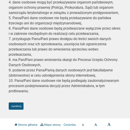
4. dane osobowe mogą być przekazywane organom państwowym,
organom ochrony prawnej (Policja, Prokuratura, Sąd) lub organom
samorządu terytorialnego w związku z prowadzonym postępowaniem,
5. Pana/Pani dane osobowe nie będą przekazywane do państwa
trzeciego ani do organizacji międzynarodowej,
6. Pana/Pani dane osobowe będą przetwarzane wyłącznie przez okres
i w zakresie niezbędnym do realizacji celu przetwarzania,
7. przysługuje Panu/Pani prawo dostępu do treści swoich danych
osobowych oraz ich sprostowania, usunięcia lub ograniczenia
przetwarzania lub prawo do wniesienia sprzeciwu wobec
przetwarzania,
8. ma Pan/Pani prawo wniesienia skargi do Prezesa Urzędu Ochrony
Danych Osobowych,
9. podanie przez Pana/Panią danych osobowych jest fakultatywne
(dobrowolne) w celu udostępnienia strony internetowej,
10. Pana/Pani dane osobowe nie będą podlegały zautomatyzowanym
procesom podejmowania decyzji przez Administratora, w tym
profilowaniu.
zamknij
Strona główna
Mapa strony
Czcionka