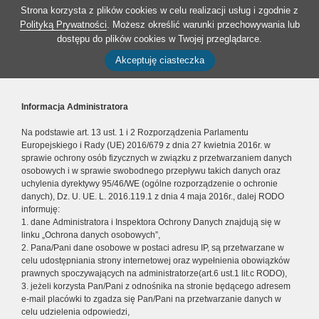
Strona korzysta z plików cookies w celu realizacji usług i zgodnie z
Polityką Prywatności
. Możesz określić warunki przechowywania lub
dostępu do plików cookies w Twojej przeglądarce.
Akceptuję ciasteczka
Informacja Administratora
Na podstawie art. 13 ust. 1 i 2 Rozporządzenia Parlamentu
Europejskiego i Rady (UE) 2016/679 z dnia 27 kwietnia 2016r. w
sprawie ochrony osób fizycznych w związku z przetwarzaniem danych
osobowych i w sprawie swobodnego przepływu takich danych oraz
uchylenia dyrektywy 95/46/WE (ogólne rozporządzenie o ochronie
danych), Dz. U. UE. L. 2016.119.1 z dnia 4 maja 2016r., dalej RODO
informuję:
1. dane Administratora i Inspektora Ochrony Danych znajdują się w
linku „Ochrona danych osobowych”,
2. Pana/Pani dane osobowe w postaci adresu IP, są przetwarzane w
celu udostępniania strony internetowej oraz wypełnienia obowiązków
prawnych spoczywających na administratorze(art.6 ust.1 lit.c RODO),
3. jeżeli korzysta Pan/Pani z odnośnika na stronie będącego adresem
e-mail placówki to zgadza się Pan/Pani na przetwarzanie danych w
celu udzielenia odpowiedzi,