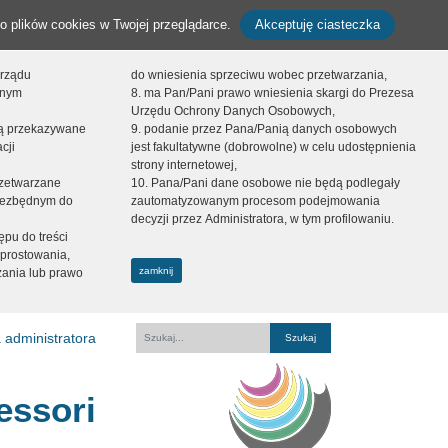
o plików cookies w Twojej przeglądarce.
Akceptuję ciasteczka
orządu
do wniesienia sprzeciwu wobec przetwarzania,
onym
8. ma Pan/Pani prawo wniesienia skargi do Prezesa
Urzędu Ochrony Danych Osobowych,
dą przekazywane
9. podanie przez Pana/Panią danych osobowych
cji
jest fakultatywne (dobrowolne) w celu udostępnienia
strony internetowej,
zetwarzane
10. Pana/Pani dane osobowe nie będą podlegały
niezbędnym do
zautomatyzowanym procesom podejmowania
decyzji przez Administratora, w tym profilowaniu.
ępu do treści
prostowania,
zamknij
zania lub prawo
 administratora
Fraza
essori