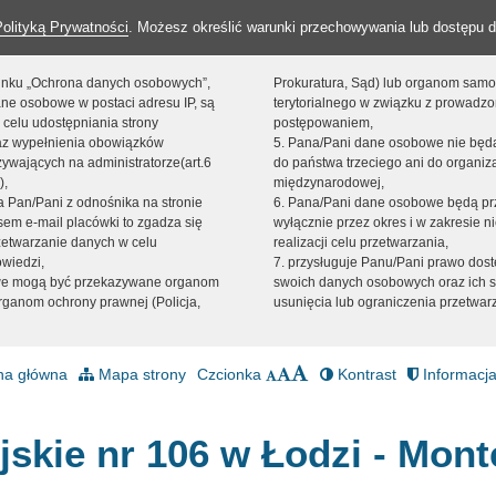
Polityką Prywatności
. Możesz określić warunki przechowywania lub dostępu d
 linku „Ochrona danych osobowych”,
Prokuratura, Sąd) lub organom sam
ne osobowe w postaci adresu IP, są
terytorialnego w związku z prowadz
 celu udostępniania strony
postępowaniem,
raz wypełnienia obowiązków
5. Pana/Pani dane osobowe nie bę
ywających na administratorze(art.6
do państwa trzeciego ani do organiza
),
międzynarodowej,
sta Pan/Pani z odnośnika na stronie
6. Pana/Pani dane osobowe będą pr
em e-mail placówki to zgadza się
wyłącznie przez okres i w zakresie 
zetwarzanie danych w celu
realizacji celu przetwarzania,
owiedzi,
7. przysługuje Panu/Pani prawo dost
we mogą być przekazywane organom
swoich danych osobowych oraz ich s
ganom ochrony prawnej (Policja,
usunięcia lub ograniczenia przetwar
na główna
Mapa strony
Czcionka
Kontrast
Informacja
jskie nr 106 w Łodzi - Mont