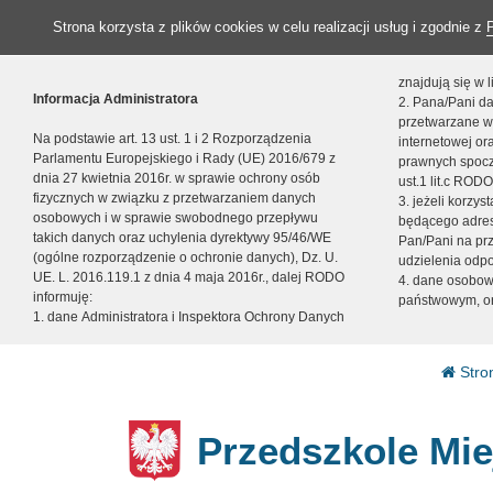
Strona korzysta z plików cookies w celu realizacji usług i zgodnie z
znajdują się w
Informacja Administratora
2. Pana/Pani da
przetwarzane w
Na podstawie art. 13 ust. 1 i 2 Rozporządzenia
internetowej o
Parlamentu Europejskiego i Rady (UE) 2016/679 z
prawnych spocz
dnia 27 kwietnia 2016r. w sprawie ochrony osób
ust.1 lit.c RODO
fizycznych w związku z przetwarzaniem danych
3. jeżeli korzy
osobowych i w sprawie swobodnego przepływu
będącego adres
takich danych oraz uchylenia dyrektywy 95/46/WE
Pan/Pani na pr
(ogólne rozporządzenie o ochronie danych), Dz. U.
udzielenia odp
UE. L. 2016.119.1 z dnia 4 maja 2016r., dalej RODO
4. dane osobo
informuję:
państwowym, or
1. dane Administratora i Inspektora Ochrony Danych
Stro
Przedszkole Mie