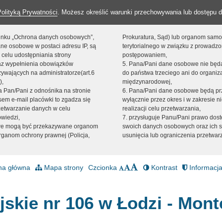
Polityką Prywatności
. Możesz określić warunki przechowywania lub dostępu d
 linku „Ochrona danych osobowych”,
Prokuratura, Sąd) lub organom sam
ne osobowe w postaci adresu IP, są
terytorialnego w związku z prowadz
 celu udostępniania strony
postępowaniem,
raz wypełnienia obowiązków
5. Pana/Pani dane osobowe nie bę
ywających na administratorze(art.6
do państwa trzeciego ani do organiza
),
międzynarodowej,
sta Pan/Pani z odnośnika na stronie
6. Pana/Pani dane osobowe będą pr
em e-mail placówki to zgadza się
wyłącznie przez okres i w zakresie 
zetwarzanie danych w celu
realizacji celu przetwarzania,
owiedzi,
7. przysługuje Panu/Pani prawo dost
we mogą być przekazywane organom
swoich danych osobowych oraz ich s
ganom ochrony prawnej (Policja,
usunięcia lub ograniczenia przetwar
na główna
Mapa strony
Czcionka
Kontrast
Informacja
jskie nr 106 w Łodzi - Mont