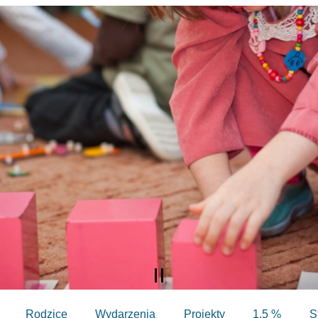
Rodzice
Wydarzenia
Projekty
1,5 %
S