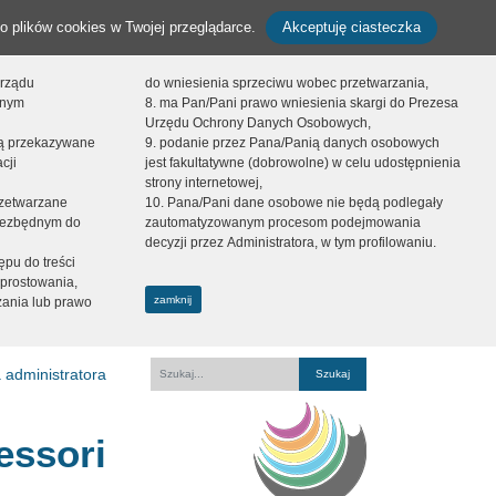
o plików cookies w Twojej przeglądarce.
Akceptuję ciasteczka
orządu
do wniesienia sprzeciwu wobec przetwarzania,
onym
8. ma Pan/Pani prawo wniesienia skargi do Prezesa
Urzędu Ochrony Danych Osobowych,
dą przekazywane
9. podanie przez Pana/Panią danych osobowych
cji
jest fakultatywne (dobrowolne) w celu udostępnienia
strony internetowej,
zetwarzane
10. Pana/Pani dane osobowe nie będą podlegały
niezbędnym do
zautomatyzowanym procesom podejmowania
decyzji przez Administratora, w tym profilowaniu.
ępu do treści
prostowania,
zamknij
zania lub prawo
 administratora
Fraza
essori