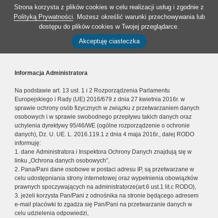
Strona korzysta z plików cookies w celu realizacji usług i zgodnie z
Polityką Prywatności
. Możesz określić warunki przechowywania lub
dostępu do plików cookies w Twojej przeglądarce.
Akceptuję ciasteczka
Informacja Administratora
Na podstawie art. 13 ust. 1 i 2 Rozporządzenia Parlamentu
Europejskiego i Rady (UE) 2016/679 z dnia 27 kwietnia 2016r. w
sprawie ochrony osób fizycznych w związku z przetwarzaniem danych
osobowych i w sprawie swobodnego przepływu takich danych oraz
uchylenia dyrektywy 95/46/WE (ogólne rozporządzenie o ochronie
danych), Dz. U. UE. L. 2016.119.1 z dnia 4 maja 2016r., dalej RODO
informuję:
1. dane Administratora i Inspektora Ochrony Danych znajdują się w
linku „Ochrona danych osobowych”,
2. Pana/Pani dane osobowe w postaci adresu IP, są przetwarzane w
celu udostępniania strony internetowej oraz wypełnienia obowiązków
prawnych spoczywających na administratorze(art.6 ust.1 lit.c RODO),
3. jeżeli korzysta Pan/Pani z odnośnika na stronie będącego adresem
e-mail placówki to zgadza się Pan/Pani na przetwarzanie danych w
celu udzielenia odpowiedzi,