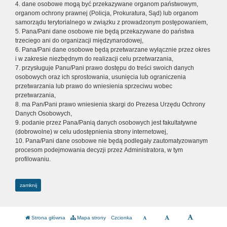
4. dane osobowe mogą być przekazywane organom państwowym,
organom ochrony prawnej (Policja, Prokuratura, Sąd) lub organom
samorządu terytorialnego w związku z prowadzonym postępowaniem,
5. Pana/Pani dane osobowe nie będą przekazywane do państwa
trzeciego ani do organizacji międzynarodowej,
6. Pana/Pani dane osobowe będą przetwarzane wyłącznie przez okres
i w zakresie niezbędnym do realizacji celu przetwarzania,
7. przysługuje Panu/Pani prawo dostępu do treści swoich danych
osobowych oraz ich sprostowania, usunięcia lub ograniczenia
przetwarzania lub prawo do wniesienia sprzeciwu wobec
przetwarzania,
8. ma Pan/Pani prawo wniesienia skargi do Prezesa Urzędu Ochrony
Danych Osobowych,
9. podanie przez Pana/Panią danych osobowych jest fakultatywne
(dobrowolne) w celu udostępnienia strony internetowej,
10. Pana/Pani dane osobowe nie będą podlegały zautomatyzowanym
procesom podejmowania decyzji przez Administratora, w tym
profilowaniu.
zamknij
Strona główna
Mapa strony
Czcionka