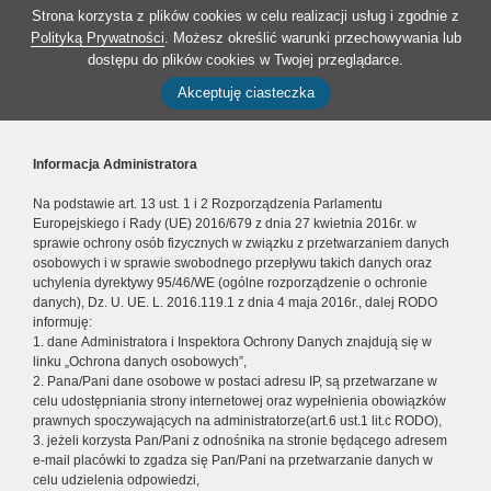
Strona korzysta z plików cookies w celu realizacji usług i zgodnie z
Polityką Prywatności
. Możesz określić warunki przechowywania lub
dostępu do plików cookies w Twojej przeglądarce.
Akceptuję ciasteczka
Informacja Administratora
Na podstawie art. 13 ust. 1 i 2 Rozporządzenia Parlamentu
Europejskiego i Rady (UE) 2016/679 z dnia 27 kwietnia 2016r. w
sprawie ochrony osób fizycznych w związku z przetwarzaniem danych
osobowych i w sprawie swobodnego przepływu takich danych oraz
uchylenia dyrektywy 95/46/WE (ogólne rozporządzenie o ochronie
danych), Dz. U. UE. L. 2016.119.1 z dnia 4 maja 2016r., dalej RODO
informuję:
1. dane Administratora i Inspektora Ochrony Danych znajdują się w
linku „Ochrona danych osobowych”,
2. Pana/Pani dane osobowe w postaci adresu IP, są przetwarzane w
celu udostępniania strony internetowej oraz wypełnienia obowiązków
prawnych spoczywających na administratorze(art.6 ust.1 lit.c RODO),
3. jeżeli korzysta Pan/Pani z odnośnika na stronie będącego adresem
e-mail placówki to zgadza się Pan/Pani na przetwarzanie danych w
celu udzielenia odpowiedzi,