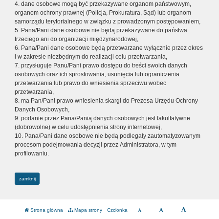
4. dane osobowe mogą być przekazywane organom państwowym,
organom ochrony prawnej (Policja, Prokuratura, Sąd) lub organom
samorządu terytorialnego w związku z prowadzonym postępowaniem,
5. Pana/Pani dane osobowe nie będą przekazywane do państwa
trzeciego ani do organizacji międzynarodowej,
6. Pana/Pani dane osobowe będą przetwarzane wyłącznie przez okres
i w zakresie niezbędnym do realizacji celu przetwarzania,
7. przysługuje Panu/Pani prawo dostępu do treści swoich danych
osobowych oraz ich sprostowania, usunięcia lub ograniczenia
przetwarzania lub prawo do wniesienia sprzeciwu wobec
przetwarzania,
8. ma Pan/Pani prawo wniesienia skargi do Prezesa Urzędu Ochrony
Danych Osobowych,
9. podanie przez Pana/Panią danych osobowych jest fakultatywne
(dobrowolne) w celu udostępnienia strony internetowej,
10. Pana/Pani dane osobowe nie będą podlegały zautomatyzowanym
procesom podejmowania decyzji przez Administratora, w tym
profilowaniu.
zamknij
Strona główna
Mapa strony
Czcionka