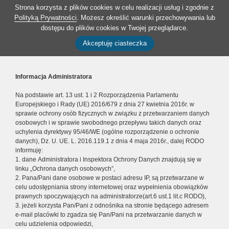
Strona korzysta z plików cookies w celu realizacji usług i zgodnie z
Polityką Prywatności
. Możesz określić warunki przechowywania lub
dostępu do plików cookies w Twojej przeglądarce.
Akceptuję ciasteczka
Informacja Administratora
Na podstawie art. 13 ust. 1 i 2 Rozporządzenia Parlamentu
Europejskiego i Rady (UE) 2016/679 z dnia 27 kwietnia 2016r. w
sprawie ochrony osób fizycznych w związku z przetwarzaniem danych
osobowych i w sprawie swobodnego przepływu takich danych oraz
uchylenia dyrektywy 95/46/WE (ogólne rozporządzenie o ochronie
danych), Dz. U. UE. L. 2016.119.1 z dnia 4 maja 2016r., dalej RODO
informuję:
1. dane Administratora i Inspektora Ochrony Danych znajdują się w
linku „Ochrona danych osobowych”,
2. Pana/Pani dane osobowe w postaci adresu IP, są przetwarzane w
celu udostępniania strony internetowej oraz wypełnienia obowiązków
prawnych spoczywających na administratorze(art.6 ust.1 lit.c RODO),
3. jeżeli korzysta Pan/Pani z odnośnika na stronie będącego adresem
e-mail placówki to zgadza się Pan/Pani na przetwarzanie danych w
celu udzielenia odpowiedzi,