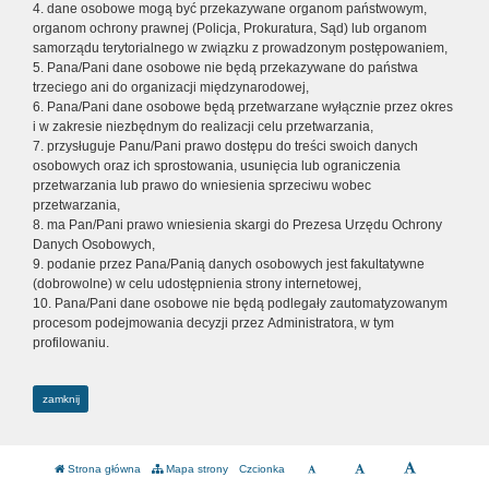
4. dane osobowe mogą być przekazywane organom państwowym,
organom ochrony prawnej (Policja, Prokuratura, Sąd) lub organom
samorządu terytorialnego w związku z prowadzonym postępowaniem,
5. Pana/Pani dane osobowe nie będą przekazywane do państwa
trzeciego ani do organizacji międzynarodowej,
6. Pana/Pani dane osobowe będą przetwarzane wyłącznie przez okres
i w zakresie niezbędnym do realizacji celu przetwarzania,
7. przysługuje Panu/Pani prawo dostępu do treści swoich danych
osobowych oraz ich sprostowania, usunięcia lub ograniczenia
przetwarzania lub prawo do wniesienia sprzeciwu wobec
przetwarzania,
8. ma Pan/Pani prawo wniesienia skargi do Prezesa Urzędu Ochrony
Danych Osobowych,
9. podanie przez Pana/Panią danych osobowych jest fakultatywne
(dobrowolne) w celu udostępnienia strony internetowej,
10. Pana/Pani dane osobowe nie będą podlegały zautomatyzowanym
procesom podejmowania decyzji przez Administratora, w tym
profilowaniu.
zamknij
Strona główna
Mapa strony
Czcionka