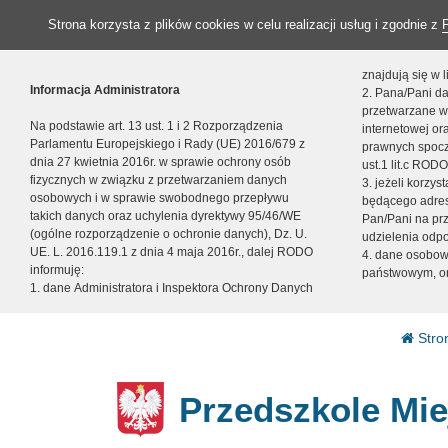
Strona korzysta z plików cookies w celu realizacji usług i zgodnie z
znajdują się w
Informacja Administratora
2. Pana/Pani da
przetwarzane w
Na podstawie art. 13 ust. 1 i 2 Rozporządzenia
internetowej o
Parlamentu Europejskiego i Rady (UE) 2016/679 z
prawnych spocz
dnia 27 kwietnia 2016r. w sprawie ochrony osób
ust.1 lit.c RODO
fizycznych w związku z przetwarzaniem danych
3. jeżeli korzy
osobowych i w sprawie swobodnego przepływu
będącego adres
takich danych oraz uchylenia dyrektywy 95/46/WE
Pan/Pani na pr
(ogólne rozporządzenie o ochronie danych), Dz. U.
udzielenia odp
UE. L. 2016.119.1 z dnia 4 maja 2016r., dalej RODO
4. dane osobo
informuję:
państwowym, or
1. dane Administratora i Inspektora Ochrony Danych
Stro
Przedszkole Mie