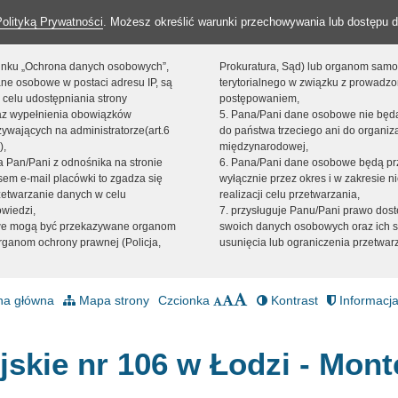
Polityką Prywatności
. Możesz określić warunki przechowywania lub dostępu d
 linku „Ochrona danych osobowych”,
Prokuratura, Sąd) lub organom sam
ne osobowe w postaci adresu IP, są
terytorialnego w związku z prowadz
 celu udostępniania strony
postępowaniem,
raz wypełnienia obowiązków
5. Pana/Pani dane osobowe nie bę
ywających na administratorze(art.6
do państwa trzeciego ani do organiza
),
międzynarodowej,
sta Pan/Pani z odnośnika na stronie
6. Pana/Pani dane osobowe będą pr
em e-mail placówki to zgadza się
wyłącznie przez okres i w zakresie 
zetwarzanie danych w celu
realizacji celu przetwarzania,
owiedzi,
7. przysługuje Panu/Pani prawo dost
we mogą być przekazywane organom
swoich danych osobowych oraz ich s
ganom ochrony prawnej (Policja,
usunięcia lub ograniczenia przetwar
na główna
Mapa strony
Czcionka
Kontrast
Informacja
jskie nr 106 w Łodzi - Mont