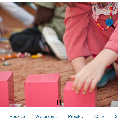
Rodzice
Wydarzenia
Projekty
1,5 %
S