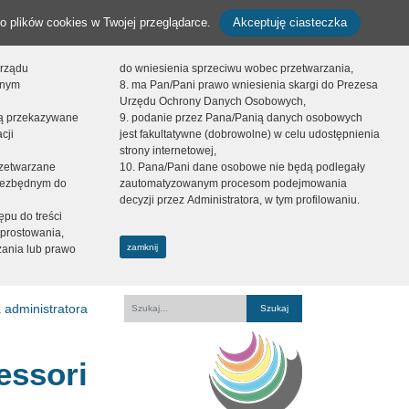
o plików cookies w Twojej przeglądarce.
Akceptuję ciasteczka
orządu
do wniesienia sprzeciwu wobec przetwarzania,
onym
8. ma Pan/Pani prawo wniesienia skargi do Prezesa
Urzędu Ochrony Danych Osobowych,
dą przekazywane
9. podanie przez Pana/Panią danych osobowych
cji
jest fakultatywne (dobrowolne) w celu udostępnienia
strony internetowej,
zetwarzane
10. Pana/Pani dane osobowe nie będą podlegały
niezbędnym do
zautomatyzowanym procesom podejmowania
decyzji przez Administratora, w tym profilowaniu.
ępu do treści
prostowania,
zamknij
zania lub prawo
 administratora
Fraza
essori