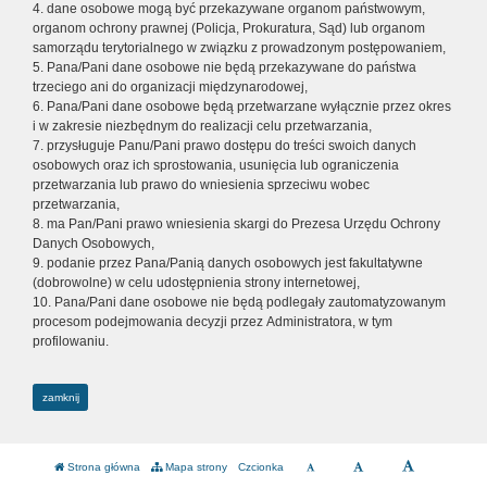
4. dane osobowe mogą być przekazywane organom państwowym,
organom ochrony prawnej (Policja, Prokuratura, Sąd) lub organom
samorządu terytorialnego w związku z prowadzonym postępowaniem,
5. Pana/Pani dane osobowe nie będą przekazywane do państwa
trzeciego ani do organizacji międzynarodowej,
6. Pana/Pani dane osobowe będą przetwarzane wyłącznie przez okres
i w zakresie niezbędnym do realizacji celu przetwarzania,
7. przysługuje Panu/Pani prawo dostępu do treści swoich danych
osobowych oraz ich sprostowania, usunięcia lub ograniczenia
przetwarzania lub prawo do wniesienia sprzeciwu wobec
przetwarzania,
8. ma Pan/Pani prawo wniesienia skargi do Prezesa Urzędu Ochrony
Danych Osobowych,
9. podanie przez Pana/Panią danych osobowych jest fakultatywne
(dobrowolne) w celu udostępnienia strony internetowej,
10. Pana/Pani dane osobowe nie będą podlegały zautomatyzowanym
procesom podejmowania decyzji przez Administratora, w tym
profilowaniu.
zamknij
Strona główna
Mapa strony
Czcionka