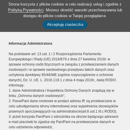
Strona korzysta z plików cookies w celu realizacji usług i zgodnie z
Polityką Prywatności
. Możesz określić warunki przechowywania lub
dostępu do plików cookies w Twojej przeglądarce.
Akceptuję ciasteczka
Informacja Administratora
Na podstawie art. 13 ust. 1 i 2 Rozporządzenia Parlamentu
Europejskiego i Rady (UE) 2016/679 z dnia 27 kwietnia 2016r. w
sprawie ochrony osób fizycznych w związku z przetwarzaniem danych
osobowych i w sprawie swobodnego przepływu takich danych oraz
uchylenia dyrektywy 95/46/WE (ogólne rozporządzenie o ochronie
danych), Dz. U. UE. L. 2016.119.1 z dnia 4 maja 2016r., dalej RODO
informuję:
1. dane Administratora i Inspektora Ochrony Danych znajdują się w
linku „Ochrona danych osobowych”,
2. Pana/Pani dane osobowe w postaci adresu IP, są przetwarzane w
celu udostępniania strony internetowej oraz wypełnienia obowiązków
prawnych spoczywających na administratorze(art.6 ust.1 lit.c RODO),
3. jeżeli korzysta Pan/Pani z odnośnika na stronie będącego adresem
e-mail placówki to zgadza się Pan/Pani na przetwarzanie danych w
celu udzielenia odpowiedzi,