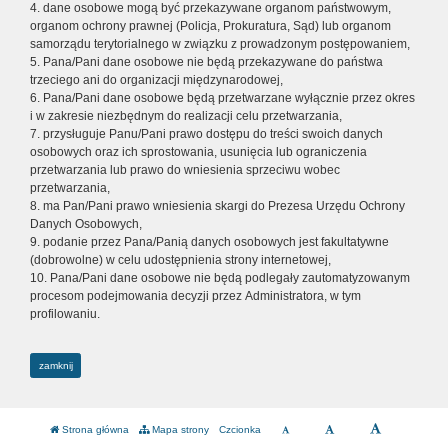
4. dane osobowe mogą być przekazywane organom państwowym,
organom ochrony prawnej (Policja, Prokuratura, Sąd) lub organom
samorządu terytorialnego w związku z prowadzonym postępowaniem,
5. Pana/Pani dane osobowe nie będą przekazywane do państwa
trzeciego ani do organizacji międzynarodowej,
6. Pana/Pani dane osobowe będą przetwarzane wyłącznie przez okres
i w zakresie niezbędnym do realizacji celu przetwarzania,
7. przysługuje Panu/Pani prawo dostępu do treści swoich danych
osobowych oraz ich sprostowania, usunięcia lub ograniczenia
przetwarzania lub prawo do wniesienia sprzeciwu wobec
przetwarzania,
8. ma Pan/Pani prawo wniesienia skargi do Prezesa Urzędu Ochrony
Danych Osobowych,
9. podanie przez Pana/Panią danych osobowych jest fakultatywne
(dobrowolne) w celu udostępnienia strony internetowej,
10. Pana/Pani dane osobowe nie będą podlegały zautomatyzowanym
procesom podejmowania decyzji przez Administratora, w tym
profilowaniu.
zamknij
Strona główna
Mapa strony
Czcionka