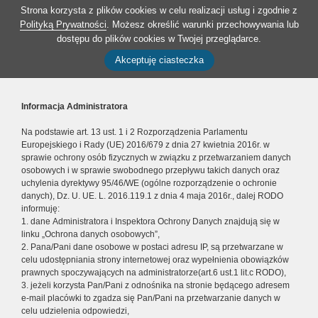
Strona korzysta z plików cookies w celu realizacji usług i zgodnie z
Polityką Prywatności
. Możesz określić warunki przechowywania lub
dostępu do plików cookies w Twojej przeglądarce.
Akceptuję ciasteczka
Informacja Administratora
Na podstawie art. 13 ust. 1 i 2 Rozporządzenia Parlamentu
Europejskiego i Rady (UE) 2016/679 z dnia 27 kwietnia 2016r. w
sprawie ochrony osób fizycznych w związku z przetwarzaniem danych
osobowych i w sprawie swobodnego przepływu takich danych oraz
uchylenia dyrektywy 95/46/WE (ogólne rozporządzenie o ochronie
danych), Dz. U. UE. L. 2016.119.1 z dnia 4 maja 2016r., dalej RODO
informuję:
1. dane Administratora i Inspektora Ochrony Danych znajdują się w
linku „Ochrona danych osobowych”,
2. Pana/Pani dane osobowe w postaci adresu IP, są przetwarzane w
celu udostępniania strony internetowej oraz wypełnienia obowiązków
prawnych spoczywających na administratorze(art.6 ust.1 lit.c RODO),
3. jeżeli korzysta Pan/Pani z odnośnika na stronie będącego adresem
e-mail placówki to zgadza się Pan/Pani na przetwarzanie danych w
celu udzielenia odpowiedzi,