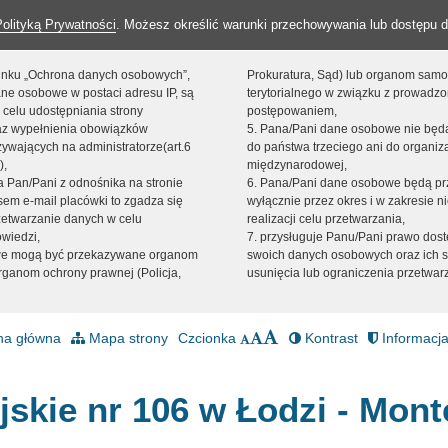
Polityką Prywatności
. Możesz określić warunki przechowywania lub dostępu d
 linku „Ochrona danych osobowych”,
Prokuratura, Sąd) lub organom sam
ne osobowe w postaci adresu IP, są
terytorialnego w związku z prowadz
 celu udostępniania strony
postępowaniem,
raz wypełnienia obowiązków
5. Pana/Pani dane osobowe nie bę
ywających na administratorze(art.6
do państwa trzeciego ani do organiza
),
międzynarodowej,
sta Pan/Pani z odnośnika na stronie
6. Pana/Pani dane osobowe będą pr
em e-mail placówki to zgadza się
wyłącznie przez okres i w zakresie 
zetwarzanie danych w celu
realizacji celu przetwarzania,
owiedzi,
7. przysługuje Panu/Pani prawo dost
we mogą być przekazywane organom
swoich danych osobowych oraz ich s
ganom ochrony prawnej (Policja,
usunięcia lub ograniczenia przetwar
na główna
Mapa strony
Czcionka
Kontrast
Informacja
jskie nr 106 w Łodzi - Mont