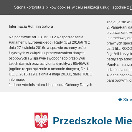
Strona korzysta z plików cookies w celu realizacji usług i zgodnie z
znajdują się w
Informacja Administratora
2. Pana/Pani da
przetwarzane w
Na podstawie art. 13 ust. 1 i 2 Rozporządzenia
internetowej o
Parlamentu Europejskiego i Rady (UE) 2016/679 z
prawnych spocz
dnia 27 kwietnia 2016r. w sprawie ochrony osób
ust.1 lit.c RODO
fizycznych w związku z przetwarzaniem danych
3. jeżeli korzy
osobowych i w sprawie swobodnego przepływu
będącego adres
takich danych oraz uchylenia dyrektywy 95/46/WE
Pan/Pani na pr
(ogólne rozporządzenie o ochronie danych), Dz. U.
udzielenia odp
UE. L. 2016.119.1 z dnia 4 maja 2016r., dalej RODO
4. dane osobo
informuję:
państwowym, or
1. dane Administratora i Inspektora Ochrony Danych
Stro
Przedszkole Mie