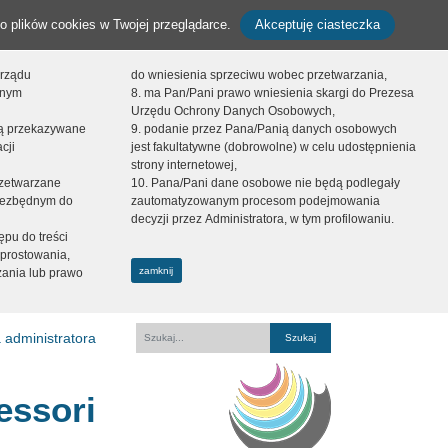
o plików cookies w Twojej przeglądarce.
Akceptuję ciasteczka
orządu
do wniesienia sprzeciwu wobec przetwarzania,
onym
8. ma Pan/Pani prawo wniesienia skargi do Prezesa
Urzędu Ochrony Danych Osobowych,
dą przekazywane
9. podanie przez Pana/Panią danych osobowych
cji
jest fakultatywne (dobrowolne) w celu udostępnienia
strony internetowej,
zetwarzane
10. Pana/Pani dane osobowe nie będą podlegały
niezbędnym do
zautomatyzowanym procesom podejmowania
decyzji przez Administratora, w tym profilowaniu.
ępu do treści
prostowania,
zamknij
zania lub prawo
 administratora
Fraza
essori