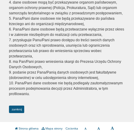
4. dane osobowe mogą być przekazywane organom państwowym,
organom ochrony prawnej (Policja, Prokuratura, Sąd) lub organom
samorządu terytorialnego w związku z prowadzonym postępowaniem,
5. Pana/Pani dane osobowe nie będą przekazywane do państwa
trzeciego ani do organizacji międzynarodowej,
6. Pana/Pani dane osobowe będą przetwarzane wyłącznie przez okres
i w zakresie niezbędnym do realizacji celu przetwarzania,
7. przysługuje Panu/Pani prawo dostępu do treści swoich danych
osobowych oraz ich sprostowania, usunięcia lub ograniczenia
przetwarzania lub prawo do wniesienia sprzeciwu wobec
przetwarzania,
8. ma Pan/Pani prawo wniesienia skargi do Prezesa Urzędu Ochrony
Danych Osobowych,
9. podanie przez Pana/Panią danych osobowych jest fakultatywne
(dobrowolne) w celu udostępnienia strony internetowej,
10. Pana/Pani dane osobowe nie będą podlegały zautomatyzowanym
procesom podejmowania decyzji przez Administratora, w tym
profilowaniu.
zamknij
Strona główna
Mapa strony
Czcionka