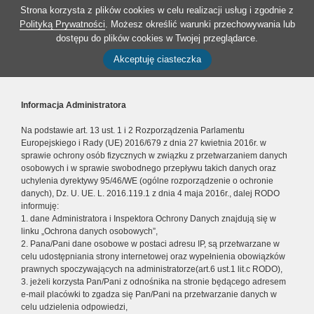
Strona korzysta z plików cookies w celu realizacji usług i zgodnie z
Polityką Prywatności
. Możesz określić warunki przechowywania lub
dostępu do plików cookies w Twojej przeglądarce.
Akceptuję ciasteczka
Informacja Administratora
Na podstawie art. 13 ust. 1 i 2 Rozporządzenia Parlamentu
Europejskiego i Rady (UE) 2016/679 z dnia 27 kwietnia 2016r. w
sprawie ochrony osób fizycznych w związku z przetwarzaniem danych
osobowych i w sprawie swobodnego przepływu takich danych oraz
uchylenia dyrektywy 95/46/WE (ogólne rozporządzenie o ochronie
danych), Dz. U. UE. L. 2016.119.1 z dnia 4 maja 2016r., dalej RODO
informuję:
1. dane Administratora i Inspektora Ochrony Danych znajdują się w
linku „Ochrona danych osobowych”,
2. Pana/Pani dane osobowe w postaci adresu IP, są przetwarzane w
celu udostępniania strony internetowej oraz wypełnienia obowiązków
prawnych spoczywających na administratorze(art.6 ust.1 lit.c RODO),
3. jeżeli korzysta Pan/Pani z odnośnika na stronie będącego adresem
e-mail placówki to zgadza się Pan/Pani na przetwarzanie danych w
celu udzielenia odpowiedzi,