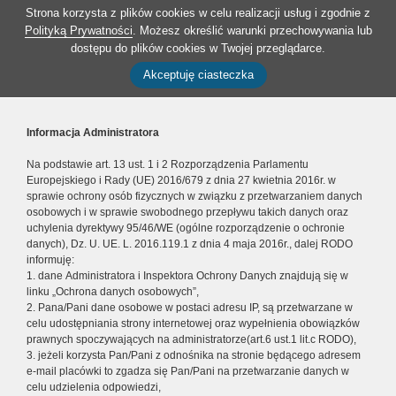
Strona korzysta z plików cookies w celu realizacji usług i zgodnie z
Polityką Prywatności
. Możesz określić warunki przechowywania lub
dostępu do plików cookies w Twojej przeglądarce.
Akceptuję ciasteczka
Informacja Administratora
Na podstawie art. 13 ust. 1 i 2 Rozporządzenia Parlamentu
Europejskiego i Rady (UE) 2016/679 z dnia 27 kwietnia 2016r. w
sprawie ochrony osób fizycznych w związku z przetwarzaniem danych
osobowych i w sprawie swobodnego przepływu takich danych oraz
uchylenia dyrektywy 95/46/WE (ogólne rozporządzenie o ochronie
danych), Dz. U. UE. L. 2016.119.1 z dnia 4 maja 2016r., dalej RODO
informuję:
1. dane Administratora i Inspektora Ochrony Danych znajdują się w
linku „Ochrona danych osobowych”,
2. Pana/Pani dane osobowe w postaci adresu IP, są przetwarzane w
celu udostępniania strony internetowej oraz wypełnienia obowiązków
prawnych spoczywających na administratorze(art.6 ust.1 lit.c RODO),
3. jeżeli korzysta Pan/Pani z odnośnika na stronie będącego adresem
e-mail placówki to zgadza się Pan/Pani na przetwarzanie danych w
celu udzielenia odpowiedzi,