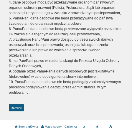
4. dane osobowe mogą być przekazywane organom państwowym,
organom ochrony prawnej (Policja, Prokuratura, Sąd) lub organom
samorządu terytorialnego w związku z prowadzonym postępowaniem,
5. Pana/Pani dane osobowe nie będą przekazywane do państwa
trzeciego ani do organizacji międzynarodowej,
6. Pana/Pani dane osobowe będą przetwarzane wyłącznie przez okres
i w zakresie niezbędnym do realizacji celu przetwarzania,
7. przysługuje Panu/Pani prawo dostępu do treści swoich danych
osobowych oraz ich sprostowania, usunięcia lub ograniczenia
przetwarzania lub prawo do wniesienia sprzeciwu wobec
przetwarzania,
8. ma Pan/Pani prawo wniesienia skargi do Prezesa Urzędu Ochrony
Danych Osobowych,
9. podanie przez Pana/Panią danych osobowych jest fakultatywne
(dobrowolne) w celu udostępnienia strony internetowej,
10. Pana/Pani dane osobowe nie będą podlegały zautomatyzowanym
procesom podejmowania decyzji przez Administratora, w tym
profilowaniu.
zamknij
Strona główna
Mapa strony
Czcionka