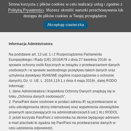
Strona korzysta z plików cookies w celu realizacji usług i zgodnie z
Polityką Prywatności
. Możesz określić warunki przechowywania lub
dostępu do plików cookies w Twojej przeglądarce.
Akceptuję ciasteczka
Informacja Administratora
Na podstawie art. 13 ust. 1 i 2 Rozporządzenia Parlamentu
Europejskiego i Rady (UE) 2016/679 z dnia 27 kwietnia 2016r. w
sprawie ochrony osób fizycznych w związku z przetwarzaniem danych
osobowych i w sprawie swobodnego przepływu takich danych oraz
uchylenia dyrektywy 95/46/WE (ogólne rozporządzenie o ochronie
danych), Dz. U. UE. L. 2016.119.1 z dnia 4 maja 2016r., dalej RODO
informuję:
1. dane Administratora i Inspektora Ochrony Danych znajdują się w
linku „Ochrona danych osobowych”,
2. Pana/Pani dane osobowe w postaci adresu IP, są przetwarzane w
celu udostępniania strony internetowej oraz wypełnienia obowiązków
prawnych spoczywających na administratorze(art.6 ust.1 lit.c RODO),
3. jeżeli korzysta Pan/Pani z odnośnika na stronie będącego adresem
e-mail placówki to zgadza się Pan/Pani na przetwarzanie danych w
celu udzielenia odpowiedzi,