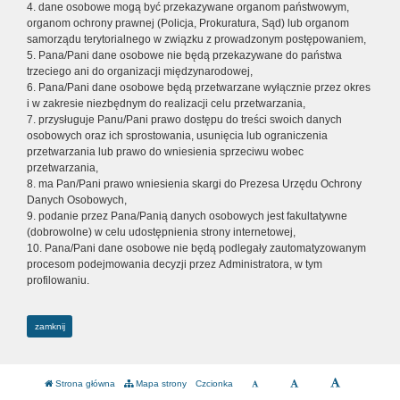
4. dane osobowe mogą być przekazywane organom państwowym,
organom ochrony prawnej (Policja, Prokuratura, Sąd) lub organom
samorządu terytorialnego w związku z prowadzonym postępowaniem,
5. Pana/Pani dane osobowe nie będą przekazywane do państwa
trzeciego ani do organizacji międzynarodowej,
6. Pana/Pani dane osobowe będą przetwarzane wyłącznie przez okres
i w zakresie niezbędnym do realizacji celu przetwarzania,
7. przysługuje Panu/Pani prawo dostępu do treści swoich danych
osobowych oraz ich sprostowania, usunięcia lub ograniczenia
przetwarzania lub prawo do wniesienia sprzeciwu wobec
przetwarzania,
8. ma Pan/Pani prawo wniesienia skargi do Prezesa Urzędu Ochrony
Danych Osobowych,
9. podanie przez Pana/Panią danych osobowych jest fakultatywne
(dobrowolne) w celu udostępnienia strony internetowej,
10. Pana/Pani dane osobowe nie będą podlegały zautomatyzowanym
procesom podejmowania decyzji przez Administratora, w tym
profilowaniu.
zamknij
Strona główna
Mapa strony
Czcionka