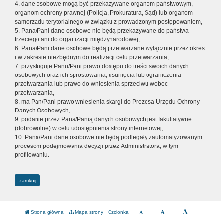
4. dane osobowe mogą być przekazywane organom państwowym,
organom ochrony prawnej (Policja, Prokuratura, Sąd) lub organom
samorządu terytorialnego w związku z prowadzonym postępowaniem,
5. Pana/Pani dane osobowe nie będą przekazywane do państwa
trzeciego ani do organizacji międzynarodowej,
6. Pana/Pani dane osobowe będą przetwarzane wyłącznie przez okres
i w zakresie niezbędnym do realizacji celu przetwarzania,
7. przysługuje Panu/Pani prawo dostępu do treści swoich danych
osobowych oraz ich sprostowania, usunięcia lub ograniczenia
przetwarzania lub prawo do wniesienia sprzeciwu wobec
przetwarzania,
8. ma Pan/Pani prawo wniesienia skargi do Prezesa Urzędu Ochrony
Danych Osobowych,
9. podanie przez Pana/Panią danych osobowych jest fakultatywne
(dobrowolne) w celu udostępnienia strony internetowej,
10. Pana/Pani dane osobowe nie będą podlegały zautomatyzowanym
procesom podejmowania decyzji przez Administratora, w tym
profilowaniu.
zamknij
Strona główna
Mapa strony
Czcionka