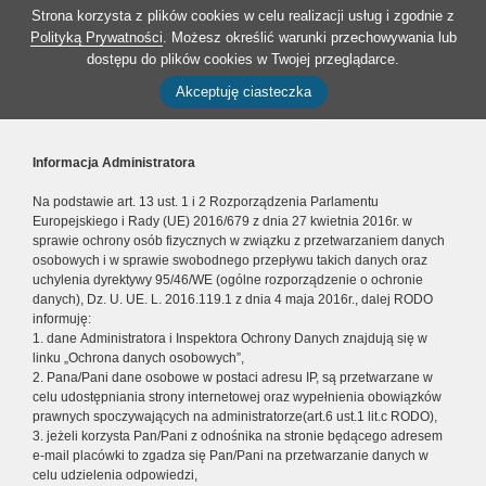
Strona korzysta z plików cookies w celu realizacji usług i zgodnie z
Polityką Prywatności
. Możesz określić warunki przechowywania lub
dostępu do plików cookies w Twojej przeglądarce.
Akceptuję ciasteczka
Informacja Administratora
Na podstawie art. 13 ust. 1 i 2 Rozporządzenia Parlamentu
Europejskiego i Rady (UE) 2016/679 z dnia 27 kwietnia 2016r. w
sprawie ochrony osób fizycznych w związku z przetwarzaniem danych
osobowych i w sprawie swobodnego przepływu takich danych oraz
uchylenia dyrektywy 95/46/WE (ogólne rozporządzenie o ochronie
danych), Dz. U. UE. L. 2016.119.1 z dnia 4 maja 2016r., dalej RODO
informuję:
1. dane Administratora i Inspektora Ochrony Danych znajdują się w
linku „Ochrona danych osobowych”,
2. Pana/Pani dane osobowe w postaci adresu IP, są przetwarzane w
celu udostępniania strony internetowej oraz wypełnienia obowiązków
prawnych spoczywających na administratorze(art.6 ust.1 lit.c RODO),
3. jeżeli korzysta Pan/Pani z odnośnika na stronie będącego adresem
e-mail placówki to zgadza się Pan/Pani na przetwarzanie danych w
celu udzielenia odpowiedzi,