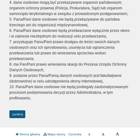
4. dane osobowe mogą być przekazywane organom państwowym,
organom ochrony prawnej (Policja, Prokuratura, Sąd) lub organom
samorządu terytorialnego w związku z prowadzonym postępowaniem,
5. Pana/Pani dane osobowe nie będą przekazywane do państwa
trzeciego ani do organizacji międzynarodowej,
6. Pana/Pani dane osobowe będą przetwarzane wyłącznie przez okres
i w zakresie niezbędnym do realizacji celu przetwarzania,
7. przysługuje Panu/Pani prawo dostępu do treści swoich danych
osobowych oraz ich sprostowania, usunięcia lub ograniczenia
przetwarzania lub prawo do wniesienia sprzeciwu wobec
przetwarzania,
8. ma Pan/Pani prawo wniesienia skargi do Prezesa Urzędu Ochrony
Danych Osobowych,
9. podanie przez Pana/Panią danych osobowych jest fakultatywne
(dobrowolne) w celu udostępnienia strony internetowej,
10. Pana/Pani dane osobowe nie będą podlegały zautomatyzowanym
procesom podejmowania decyzji przez Administratora, w tym
profilowaniu.
zamknij
Strona główna
Mapa strony
Czcionka