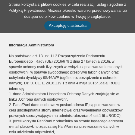
Strona korzysta z plików cookies w celu realizacji usług i zgodnie z
Polityką Prywatności
. Możesz określić warunki przechowywania lub
dostępu do plików cookies w Twojej przeglądarce.
Akceptuję ciasteczka
Informacja Administratora
Na podstawie art. 13 ust. 1 i 2 Rozporządzenia Parlamentu
Europejskiego i Rady (UE) 2016/679 z dnia 27 kwietnia 2016r. w
sprawie ochrony osób fizycznych w związku z przetwarzaniem danych
osobowych i w sprawie swobodnego przepływu takich danych oraz
uchylenia dyrektywy 95/46/WE (ogólne rozporządzenie o ochronie
danych), Dz. U. UE. L. 2016.119.1 z dnia 4 maja 2016r., dalej RODO
informuję:
1. dane Administratora i Inspektora Ochrony Danych znajdują się w
linku „Ochrona danych osobowych”,
2. Pana/Pani dane osobowe w postaci adresu IP, są przetwarzane w
celu udostępniania strony internetowej oraz wypełnienia obowiązków
prawnych spoczywających na administratorze(art.6 ust.1 lit.c RODO),
3. jeżeli korzysta Pan/Pani z odnośnika na stronie będącego adresem
e-mail placówki to zgadza się Pan/Pani na przetwarzanie danych w
celu udzielenia odpowiedzi,