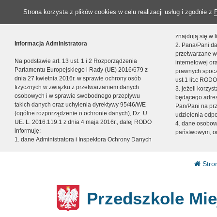
Strona korzysta z plików cookies w celu realizacji usług i zgodnie z
znajdują się w
Informacja Administratora
2. Pana/Pani da
przetwarzane w
Na podstawie art. 13 ust. 1 i 2 Rozporządzenia
internetowej o
Parlamentu Europejskiego i Rady (UE) 2016/679 z
prawnych spocz
dnia 27 kwietnia 2016r. w sprawie ochrony osób
ust.1 lit.c RODO
fizycznych w związku z przetwarzaniem danych
3. jeżeli korzy
osobowych i w sprawie swobodnego przepływu
będącego adres
takich danych oraz uchylenia dyrektywy 95/46/WE
Pan/Pani na pr
(ogólne rozporządzenie o ochronie danych), Dz. U.
udzielenia odp
UE. L. 2016.119.1 z dnia 4 maja 2016r., dalej RODO
4. dane osobo
informuję:
państwowym, or
1. dane Administratora i Inspektora Ochrony Danych
Stro
Przedszkole Mie