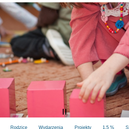
Rodzice
Wydarzenia
Projekty
1,5 %
S