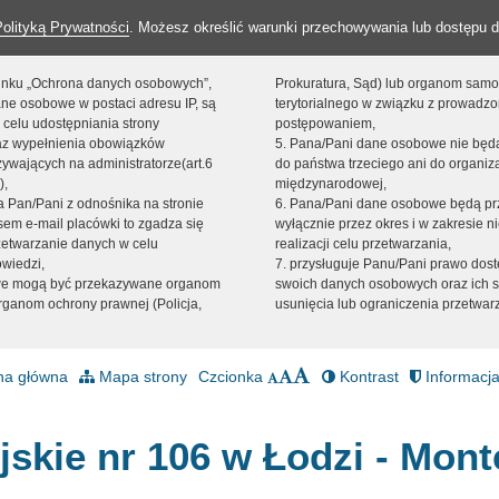
Polityką Prywatności
. Możesz określić warunki przechowywania lub dostępu d
 linku „Ochrona danych osobowych”,
Prokuratura, Sąd) lub organom sam
ne osobowe w postaci adresu IP, są
terytorialnego w związku z prowadz
 celu udostępniania strony
postępowaniem,
raz wypełnienia obowiązków
5. Pana/Pani dane osobowe nie bę
ywających na administratorze(art.6
do państwa trzeciego ani do organiza
),
międzynarodowej,
sta Pan/Pani z odnośnika na stronie
6. Pana/Pani dane osobowe będą pr
em e-mail placówki to zgadza się
wyłącznie przez okres i w zakresie 
zetwarzanie danych w celu
realizacji celu przetwarzania,
owiedzi,
7. przysługuje Panu/Pani prawo dost
we mogą być przekazywane organom
swoich danych osobowych oraz ich s
ganom ochrony prawnej (Policja,
usunięcia lub ograniczenia przetwar
na główna
Mapa strony
Czcionka
Kontrast
Informacja
jskie nr 106 w Łodzi - Mont