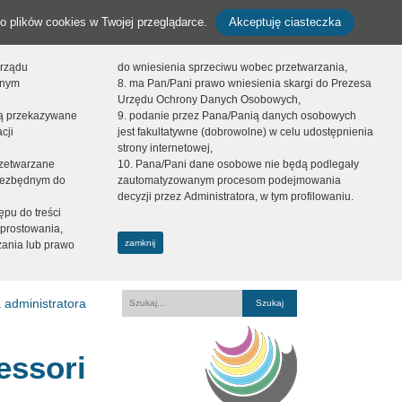
o plików cookies w Twojej przeglądarce.
Akceptuję ciasteczka
orządu
do wniesienia sprzeciwu wobec przetwarzania,
onym
8. ma Pan/Pani prawo wniesienia skargi do Prezesa
Urzędu Ochrony Danych Osobowych,
dą przekazywane
9. podanie przez Pana/Panią danych osobowych
cji
jest fakultatywne (dobrowolne) w celu udostępnienia
strony internetowej,
zetwarzane
10. Pana/Pani dane osobowe nie będą podlegały
niezbędnym do
zautomatyzowanym procesom podejmowania
decyzji przez Administratora, w tym profilowaniu.
ępu do treści
prostowania,
zamknij
zania lub prawo
 administratora
Fraza
essori