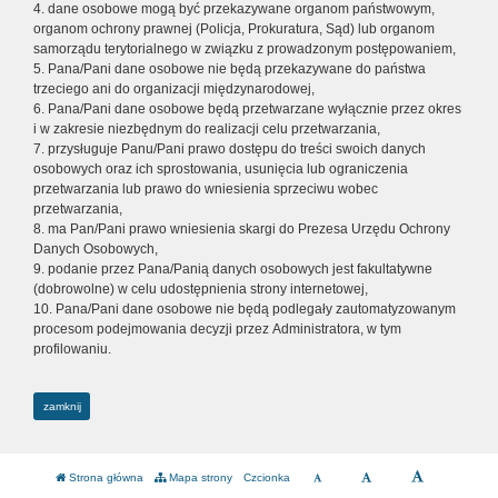
4. dane osobowe mogą być przekazywane organom państwowym,
organom ochrony prawnej (Policja, Prokuratura, Sąd) lub organom
samorządu terytorialnego w związku z prowadzonym postępowaniem,
5. Pana/Pani dane osobowe nie będą przekazywane do państwa
trzeciego ani do organizacji międzynarodowej,
6. Pana/Pani dane osobowe będą przetwarzane wyłącznie przez okres
i w zakresie niezbędnym do realizacji celu przetwarzania,
7. przysługuje Panu/Pani prawo dostępu do treści swoich danych
osobowych oraz ich sprostowania, usunięcia lub ograniczenia
przetwarzania lub prawo do wniesienia sprzeciwu wobec
przetwarzania,
8. ma Pan/Pani prawo wniesienia skargi do Prezesa Urzędu Ochrony
Danych Osobowych,
9. podanie przez Pana/Panią danych osobowych jest fakultatywne
(dobrowolne) w celu udostępnienia strony internetowej,
10. Pana/Pani dane osobowe nie będą podlegały zautomatyzowanym
procesom podejmowania decyzji przez Administratora, w tym
profilowaniu.
zamknij
Strona główna
Mapa strony
Czcionka