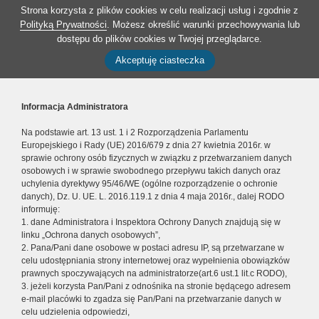
Strona korzysta z plików cookies w celu realizacji usług i zgodnie z
Polityką Prywatności
. Możesz określić warunki przechowywania lub
dostępu do plików cookies w Twojej przeglądarce.
Akceptuję ciasteczka
Informacja Administratora
Na podstawie art. 13 ust. 1 i 2 Rozporządzenia Parlamentu
Europejskiego i Rady (UE) 2016/679 z dnia 27 kwietnia 2016r. w
sprawie ochrony osób fizycznych w związku z przetwarzaniem danych
osobowych i w sprawie swobodnego przepływu takich danych oraz
uchylenia dyrektywy 95/46/WE (ogólne rozporządzenie o ochronie
danych), Dz. U. UE. L. 2016.119.1 z dnia 4 maja 2016r., dalej RODO
informuję:
1. dane Administratora i Inspektora Ochrony Danych znajdują się w
linku „Ochrona danych osobowych”,
2. Pana/Pani dane osobowe w postaci adresu IP, są przetwarzane w
celu udostępniania strony internetowej oraz wypełnienia obowiązków
prawnych spoczywających na administratorze(art.6 ust.1 lit.c RODO),
3. jeżeli korzysta Pan/Pani z odnośnika na stronie będącego adresem
e-mail placówki to zgadza się Pan/Pani na przetwarzanie danych w
celu udzielenia odpowiedzi,