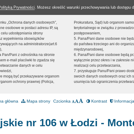
Polityką Prywatności
. Możesz określić warunki przechowywania lub dostępu d
 linku „Ochrona danych osobowych”,
Prokuratura, Sąd) lub organom sam
ne osobowe w postaci adresu IP, są
terytorialnego w związku z prowadz
 celu udostępniania strony
postępowaniem,
raz wypełnienia obowiązków
5. Pana/Pani dane osobowe nie bę
ywających na administratorze(art.6
do państwa trzeciego ani do organiza
),
międzynarodowej,
sta Pan/Pani z odnośnika na stronie
6. Pana/Pani dane osobowe będą pr
em e-mail placówki to zgadza się
wyłącznie przez okres i w zakresie 
zetwarzanie danych w celu
realizacji celu przetwarzania,
owiedzi,
7. przysługuje Panu/Pani prawo dost
we mogą być przekazywane organom
swoich danych osobowych oraz ich s
ganom ochrony prawnej (Policja,
usunięcia lub ograniczenia przetwar
na główna
Mapa strony
Czcionka
Kontrast
Informacja
jskie nr 106 w Łodzi - Mont