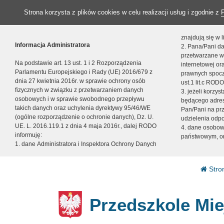
Strona korzysta z plików cookies w celu realizacji usług i zgodnie z
znajdują się w
Informacja Administratora
2. Pana/Pani da
przetwarzane w
Na podstawie art. 13 ust. 1 i 2 Rozporządzenia
internetowej o
Parlamentu Europejskiego i Rady (UE) 2016/679 z
prawnych spocz
dnia 27 kwietnia 2016r. w sprawie ochrony osób
ust.1 lit.c RODO
fizycznych w związku z przetwarzaniem danych
3. jeżeli korzy
osobowych i w sprawie swobodnego przepływu
będącego adres
takich danych oraz uchylenia dyrektywy 95/46/WE
Pan/Pani na pr
(ogólne rozporządzenie o ochronie danych), Dz. U.
udzielenia odp
UE. L. 2016.119.1 z dnia 4 maja 2016r., dalej RODO
4. dane osobo
informuję:
państwowym, or
1. dane Administratora i Inspektora Ochrony Danych
Stro
Przedszkole Mie