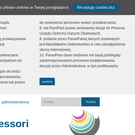
o plików cookies w Twojej przeglądarce.
Akceptuję ciasteczka
orządu
do wniesienia sprzeciwu wobec przetwarzania,
onym
8. ma Pan/Pani prawo wniesienia skargi do Prezesa
Urzędu Ochrony Danych Osobowych,
dą przekazywane
9. podanie przez Pana/Panią danych osobowych
cji
jest fakultatywne (dobrowolne) w celu udostępnienia
strony internetowej,
zetwarzane
10. Pana/Pani dane osobowe nie będą podlegały
niezbędnym do
zautomatyzowanym procesom podejmowania
decyzji przez Administratora, w tym profilowaniu.
ępu do treści
prostowania,
zamknij
zania lub prawo
 administratora
Fraza
essori