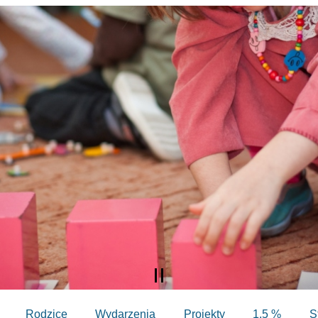
Rodzice
Wydarzenia
Projekty
1,5 %
S