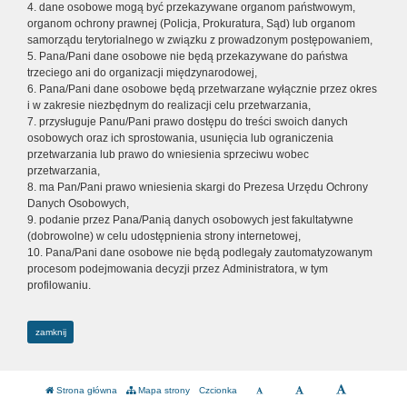
4. dane osobowe mogą być przekazywane organom państwowym,
organom ochrony prawnej (Policja, Prokuratura, Sąd) lub organom
samorządu terytorialnego w związku z prowadzonym postępowaniem,
5. Pana/Pani dane osobowe nie będą przekazywane do państwa
trzeciego ani do organizacji międzynarodowej,
6. Pana/Pani dane osobowe będą przetwarzane wyłącznie przez okres
i w zakresie niezbędnym do realizacji celu przetwarzania,
7. przysługuje Panu/Pani prawo dostępu do treści swoich danych
osobowych oraz ich sprostowania, usunięcia lub ograniczenia
przetwarzania lub prawo do wniesienia sprzeciwu wobec
przetwarzania,
8. ma Pan/Pani prawo wniesienia skargi do Prezesa Urzędu Ochrony
Danych Osobowych,
9. podanie przez Pana/Panią danych osobowych jest fakultatywne
(dobrowolne) w celu udostępnienia strony internetowej,
10. Pana/Pani dane osobowe nie będą podlegały zautomatyzowanym
procesom podejmowania decyzji przez Administratora, w tym
profilowaniu.
zamknij
Strona główna
Mapa strony
Czcionka