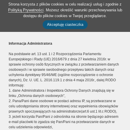
Strona korzysta z plików cookies w celu realizacji usług i zgodnie z
Polityką Prywatności
. Możesz określić warunki przechowywania lub
dostępu do plików cookies w Twojej przeglądarce.
Akceptuję ciasteczka
Informacja Administratora
Na podstawie art. 13 ust. 1 i 2 Rozporządzenia Parlamentu
Europejskiego i Rady (UE) 2016/679 z dnia 27 kwietnia 2016r. w
sprawie ochrony osób fizycznych w związku z przetwarzaniem danych
osobowych i w sprawie swobodnego przepływu takich danych oraz
uchylenia dyrektywy 95/46/WE (ogólne rozporządzenie o ochronie
danych), Dz. U. UE. L. 2016.119.1 z dnia 4 maja 2016r., dalej RODO
informuję:
1. dane Administratora i Inspektora Ochrony Danych znajdują się w
linku „Ochrona danych osobowych”,
2. Pana/Pani dane osobowe w postaci adresu IP, są przetwarzane w
celu udostępniania strony internetowej oraz wypełnienia obowiązków
prawnych spoczywających na administratorze(art.6 ust.1 lit.c RODO),
3. jeżeli korzysta Pan/Pani z odnośnika na stronie będącego adresem
e-mail placówki to zgadza się Pan/Pani na przetwarzanie danych w
celu udzielenia odpowiedzi,