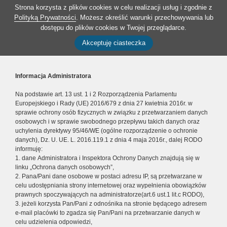
Strona korzysta z plików cookies w celu realizacji usług i zgodnie z
Polityką Prywatności
. Możesz określić warunki przechowywania lub
dostępu do plików cookies w Twojej przeglądarce.
Akceptuję ciasteczka
Informacja Administratora
Na podstawie art. 13 ust. 1 i 2 Rozporządzenia Parlamentu
Europejskiego i Rady (UE) 2016/679 z dnia 27 kwietnia 2016r. w
sprawie ochrony osób fizycznych w związku z przetwarzaniem danych
osobowych i w sprawie swobodnego przepływu takich danych oraz
uchylenia dyrektywy 95/46/WE (ogólne rozporządzenie o ochronie
danych), Dz. U. UE. L. 2016.119.1 z dnia 4 maja 2016r., dalej RODO
informuję:
1. dane Administratora i Inspektora Ochrony Danych znajdują się w
linku „Ochrona danych osobowych”,
2. Pana/Pani dane osobowe w postaci adresu IP, są przetwarzane w
celu udostępniania strony internetowej oraz wypełnienia obowiązków
prawnych spoczywających na administratorze(art.6 ust.1 lit.c RODO),
3. jeżeli korzysta Pan/Pani z odnośnika na stronie będącego adresem
e-mail placówki to zgadza się Pan/Pani na przetwarzanie danych w
celu udzielenia odpowiedzi,