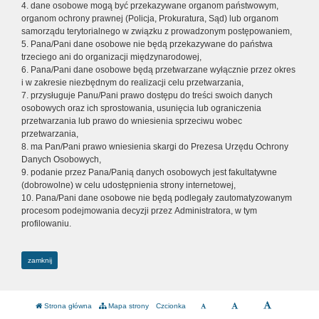
4. dane osobowe mogą być przekazywane organom państwowym,
organom ochrony prawnej (Policja, Prokuratura, Sąd) lub organom
samorządu terytorialnego w związku z prowadzonym postępowaniem,
5. Pana/Pani dane osobowe nie będą przekazywane do państwa
trzeciego ani do organizacji międzynarodowej,
6. Pana/Pani dane osobowe będą przetwarzane wyłącznie przez okres
i w zakresie niezbędnym do realizacji celu przetwarzania,
7. przysługuje Panu/Pani prawo dostępu do treści swoich danych
osobowych oraz ich sprostowania, usunięcia lub ograniczenia
przetwarzania lub prawo do wniesienia sprzeciwu wobec
przetwarzania,
8. ma Pan/Pani prawo wniesienia skargi do Prezesa Urzędu Ochrony
Danych Osobowych,
9. podanie przez Pana/Panią danych osobowych jest fakultatywne
(dobrowolne) w celu udostępnienia strony internetowej,
10. Pana/Pani dane osobowe nie będą podlegały zautomatyzowanym
procesom podejmowania decyzji przez Administratora, w tym
profilowaniu.
zamknij
Strona główna
Mapa strony
Czcionka