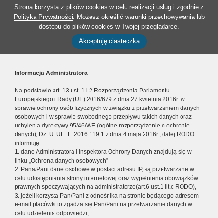
Strona korzysta z plików cookies w celu realizacji usług i zgodnie z
Polityką Prywatności
. Możesz określić warunki przechowywania lub
dostępu do plików cookies w Twojej przeglądarce.
Akceptuję ciasteczka
Informacja Administratora
Na podstawie art. 13 ust. 1 i 2 Rozporządzenia Parlamentu
Europejskiego i Rady (UE) 2016/679 z dnia 27 kwietnia 2016r. w
sprawie ochrony osób fizycznych w związku z przetwarzaniem danych
osobowych i w sprawie swobodnego przepływu takich danych oraz
uchylenia dyrektywy 95/46/WE (ogólne rozporządzenie o ochronie
danych), Dz. U. UE. L. 2016.119.1 z dnia 4 maja 2016r., dalej RODO
informuję:
1. dane Administratora i Inspektora Ochrony Danych znajdują się w
linku „Ochrona danych osobowych”,
2. Pana/Pani dane osobowe w postaci adresu IP, są przetwarzane w
celu udostępniania strony internetowej oraz wypełnienia obowiązków
prawnych spoczywających na administratorze(art.6 ust.1 lit.c RODO),
3. jeżeli korzysta Pan/Pani z odnośnika na stronie będącego adresem
e-mail placówki to zgadza się Pan/Pani na przetwarzanie danych w
celu udzielenia odpowiedzi,