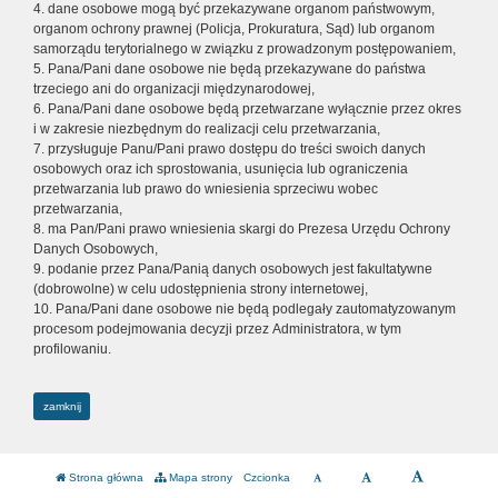
4. dane osobowe mogą być przekazywane organom państwowym,
organom ochrony prawnej (Policja, Prokuratura, Sąd) lub organom
samorządu terytorialnego w związku z prowadzonym postępowaniem,
5. Pana/Pani dane osobowe nie będą przekazywane do państwa
trzeciego ani do organizacji międzynarodowej,
6. Pana/Pani dane osobowe będą przetwarzane wyłącznie przez okres
i w zakresie niezbędnym do realizacji celu przetwarzania,
7. przysługuje Panu/Pani prawo dostępu do treści swoich danych
osobowych oraz ich sprostowania, usunięcia lub ograniczenia
przetwarzania lub prawo do wniesienia sprzeciwu wobec
przetwarzania,
8. ma Pan/Pani prawo wniesienia skargi do Prezesa Urzędu Ochrony
Danych Osobowych,
9. podanie przez Pana/Panią danych osobowych jest fakultatywne
(dobrowolne) w celu udostępnienia strony internetowej,
10. Pana/Pani dane osobowe nie będą podlegały zautomatyzowanym
procesom podejmowania decyzji przez Administratora, w tym
profilowaniu.
zamknij
Strona główna
Mapa strony
Czcionka