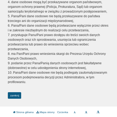
4. dane osobowe mogą być przekazywane organom państwowym,
organom ochrony prawnej (Policja, Prokuratura, Sąd) lub organom
samorządu terytorialnego w związku z prowadzonym postępowaniem,
5. Pana/Pani dane osobowe nie będą przekazywane do państwa
trzeciego ani do organizacji międzynarodowej,
6. Pana/Pani dane osobowe będą przetwarzane wyłącznie przez okres
i w zakresie niezbędnym do realizacji celu przetwarzania,
7. przysługuje Panu/Pani prawo dostępu do treści swoich danych
osobowych oraz ich sprostowania, usunięcia lub ograniczenia
przetwarzania lub prawo do wniesienia sprzeciwu wobec
przetwarzania,
8. ma Pan/Pani prawo wniesienia skargi do Prezesa Urzędu Ochrony
Danych Osobowych,
9. podanie przez Pana/Panią danych osobowych jest fakultatywne
(dobrowolne) w celu udostępnienia strony internetowej,
10. Pana/Pani dane osobowe nie będą podlegały zautomatyzowanym
procesom podejmowania decyzji przez Administratora, w tym
profilowaniu.
zamknij
Strona główna
Mapa strony
Czcionka