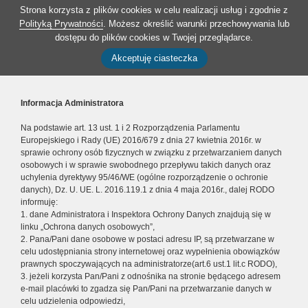
Strona korzysta z plików cookies w celu realizacji usług i zgodnie z
Polityką Prywatności
. Możesz określić warunki przechowywania lub
dostępu do plików cookies w Twojej przeglądarce.
Akceptuję ciasteczka
Informacja Administratora
Na podstawie art. 13 ust. 1 i 2 Rozporządzenia Parlamentu
Europejskiego i Rady (UE) 2016/679 z dnia 27 kwietnia 2016r. w
sprawie ochrony osób fizycznych w związku z przetwarzaniem danych
osobowych i w sprawie swobodnego przepływu takich danych oraz
uchylenia dyrektywy 95/46/WE (ogólne rozporządzenie o ochronie
danych), Dz. U. UE. L. 2016.119.1 z dnia 4 maja 2016r., dalej RODO
informuję:
1. dane Administratora i Inspektora Ochrony Danych znajdują się w
linku „Ochrona danych osobowych”,
2. Pana/Pani dane osobowe w postaci adresu IP, są przetwarzane w
celu udostępniania strony internetowej oraz wypełnienia obowiązków
prawnych spoczywających na administratorze(art.6 ust.1 lit.c RODO),
3. jeżeli korzysta Pan/Pani z odnośnika na stronie będącego adresem
e-mail placówki to zgadza się Pan/Pani na przetwarzanie danych w
celu udzielenia odpowiedzi,