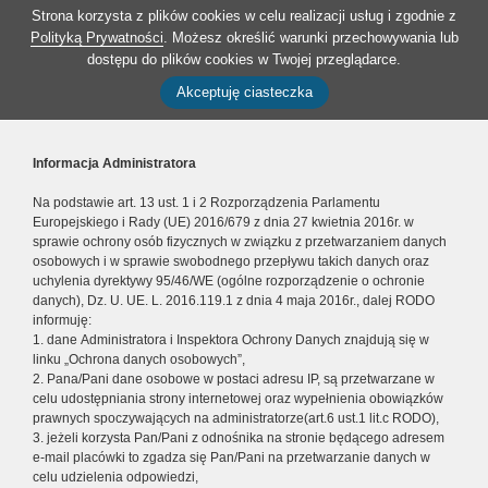
Strona korzysta z plików cookies w celu realizacji usług i zgodnie z
Polityką Prywatności
. Możesz określić warunki przechowywania lub
dostępu do plików cookies w Twojej przeglądarce.
Akceptuję ciasteczka
Informacja Administratora
Na podstawie art. 13 ust. 1 i 2 Rozporządzenia Parlamentu
Europejskiego i Rady (UE) 2016/679 z dnia 27 kwietnia 2016r. w
sprawie ochrony osób fizycznych w związku z przetwarzaniem danych
osobowych i w sprawie swobodnego przepływu takich danych oraz
uchylenia dyrektywy 95/46/WE (ogólne rozporządzenie o ochronie
danych), Dz. U. UE. L. 2016.119.1 z dnia 4 maja 2016r., dalej RODO
informuję:
1. dane Administratora i Inspektora Ochrony Danych znajdują się w
linku „Ochrona danych osobowych”,
2. Pana/Pani dane osobowe w postaci adresu IP, są przetwarzane w
celu udostępniania strony internetowej oraz wypełnienia obowiązków
prawnych spoczywających na administratorze(art.6 ust.1 lit.c RODO),
3. jeżeli korzysta Pan/Pani z odnośnika na stronie będącego adresem
e-mail placówki to zgadza się Pan/Pani na przetwarzanie danych w
celu udzielenia odpowiedzi,