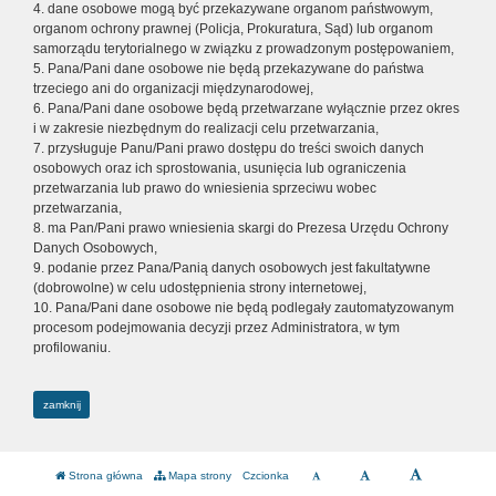
4. dane osobowe mogą być przekazywane organom państwowym,
organom ochrony prawnej (Policja, Prokuratura, Sąd) lub organom
samorządu terytorialnego w związku z prowadzonym postępowaniem,
5. Pana/Pani dane osobowe nie będą przekazywane do państwa
trzeciego ani do organizacji międzynarodowej,
6. Pana/Pani dane osobowe będą przetwarzane wyłącznie przez okres
i w zakresie niezbędnym do realizacji celu przetwarzania,
7. przysługuje Panu/Pani prawo dostępu do treści swoich danych
osobowych oraz ich sprostowania, usunięcia lub ograniczenia
przetwarzania lub prawo do wniesienia sprzeciwu wobec
przetwarzania,
8. ma Pan/Pani prawo wniesienia skargi do Prezesa Urzędu Ochrony
Danych Osobowych,
9. podanie przez Pana/Panią danych osobowych jest fakultatywne
(dobrowolne) w celu udostępnienia strony internetowej,
10. Pana/Pani dane osobowe nie będą podlegały zautomatyzowanym
procesom podejmowania decyzji przez Administratora, w tym
profilowaniu.
zamknij
Strona główna
Mapa strony
Czcionka