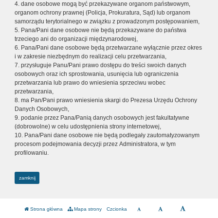
4. dane osobowe mogą być przekazywane organom państwowym,
organom ochrony prawnej (Policja, Prokuratura, Sąd) lub organom
samorządu terytorialnego w związku z prowadzonym postępowaniem,
5. Pana/Pani dane osobowe nie będą przekazywane do państwa
trzeciego ani do organizacji międzynarodowej,
6. Pana/Pani dane osobowe będą przetwarzane wyłącznie przez okres
i w zakresie niezbędnym do realizacji celu przetwarzania,
7. przysługuje Panu/Pani prawo dostępu do treści swoich danych
osobowych oraz ich sprostowania, usunięcia lub ograniczenia
przetwarzania lub prawo do wniesienia sprzeciwu wobec
przetwarzania,
8. ma Pan/Pani prawo wniesienia skargi do Prezesa Urzędu Ochrony
Danych Osobowych,
9. podanie przez Pana/Panią danych osobowych jest fakultatywne
(dobrowolne) w celu udostępnienia strony internetowej,
10. Pana/Pani dane osobowe nie będą podlegały zautomatyzowanym
procesom podejmowania decyzji przez Administratora, w tym
profilowaniu.
zamknij
Strona główna
Mapa strony
Czcionka