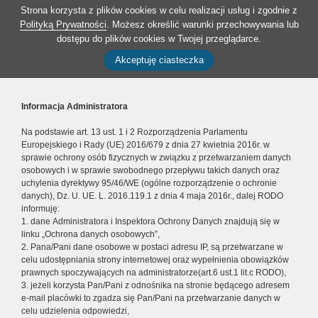
Strona korzysta z plików cookies w celu realizacji usług i zgodnie z
Polityką Prywatności
. Możesz określić warunki przechowywania lub
dostępu do plików cookies w Twojej przeglądarce.
Akceptuję ciasteczka
Informacja Administratora
Na podstawie art. 13 ust. 1 i 2 Rozporządzenia Parlamentu
Europejskiego i Rady (UE) 2016/679 z dnia 27 kwietnia 2016r. w
sprawie ochrony osób fizycznych w związku z przetwarzaniem danych
osobowych i w sprawie swobodnego przepływu takich danych oraz
uchylenia dyrektywy 95/46/WE (ogólne rozporządzenie o ochronie
danych), Dz. U. UE. L. 2016.119.1 z dnia 4 maja 2016r., dalej RODO
informuję:
1. dane Administratora i Inspektora Ochrony Danych znajdują się w
linku „Ochrona danych osobowych”,
2. Pana/Pani dane osobowe w postaci adresu IP, są przetwarzane w
celu udostępniania strony internetowej oraz wypełnienia obowiązków
prawnych spoczywających na administratorze(art.6 ust.1 lit.c RODO),
3. jeżeli korzysta Pan/Pani z odnośnika na stronie będącego adresem
e-mail placówki to zgadza się Pan/Pani na przetwarzanie danych w
celu udzielenia odpowiedzi,