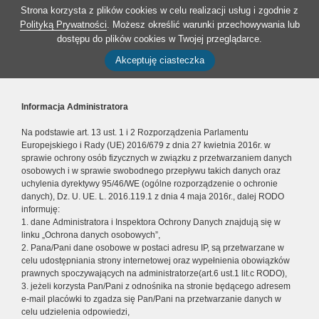
Strona korzysta z plików cookies w celu realizacji usług i zgodnie z
Polityką Prywatności
. Możesz określić warunki przechowywania lub
dostępu do plików cookies w Twojej przeglądarce.
Akceptuję ciasteczka
Informacja Administratora
Na podstawie art. 13 ust. 1 i 2 Rozporządzenia Parlamentu
Europejskiego i Rady (UE) 2016/679 z dnia 27 kwietnia 2016r. w
sprawie ochrony osób fizycznych w związku z przetwarzaniem danych
osobowych i w sprawie swobodnego przepływu takich danych oraz
uchylenia dyrektywy 95/46/WE (ogólne rozporządzenie o ochronie
danych), Dz. U. UE. L. 2016.119.1 z dnia 4 maja 2016r., dalej RODO
informuję:
1. dane Administratora i Inspektora Ochrony Danych znajdują się w
linku „Ochrona danych osobowych”,
2. Pana/Pani dane osobowe w postaci adresu IP, są przetwarzane w
celu udostępniania strony internetowej oraz wypełnienia obowiązków
prawnych spoczywających na administratorze(art.6 ust.1 lit.c RODO),
3. jeżeli korzysta Pan/Pani z odnośnika na stronie będącego adresem
e-mail placówki to zgadza się Pan/Pani na przetwarzanie danych w
celu udzielenia odpowiedzi,