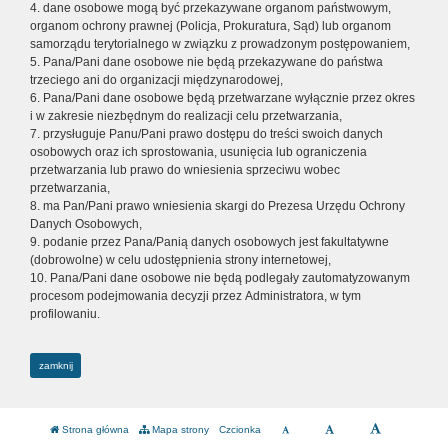
4. dane osobowe mogą być przekazywane organom państwowym,
organom ochrony prawnej (Policja, Prokuratura, Sąd) lub organom
samorządu terytorialnego w związku z prowadzonym postępowaniem,
5. Pana/Pani dane osobowe nie będą przekazywane do państwa
trzeciego ani do organizacji międzynarodowej,
6. Pana/Pani dane osobowe będą przetwarzane wyłącznie przez okres
i w zakresie niezbędnym do realizacji celu przetwarzania,
7. przysługuje Panu/Pani prawo dostępu do treści swoich danych
osobowych oraz ich sprostowania, usunięcia lub ograniczenia
przetwarzania lub prawo do wniesienia sprzeciwu wobec
przetwarzania,
8. ma Pan/Pani prawo wniesienia skargi do Prezesa Urzędu Ochrony
Danych Osobowych,
9. podanie przez Pana/Panią danych osobowych jest fakultatywne
(dobrowolne) w celu udostępnienia strony internetowej,
10. Pana/Pani dane osobowe nie będą podlegały zautomatyzowanym
procesom podejmowania decyzji przez Administratora, w tym
profilowaniu.
zamknij
Strona główna
Mapa strony
Czcionka