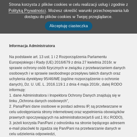
Strona korzysta z plików cookies w celu realizacji usług i zgodnie z
Polityką Prywatności
. Możesz określić warunki przechowywania lub
dostępu do plików cookies w Twojej przeglądarce.
Akceptuję ciasteczka
Informacja Administratora
Na podstawie art. 13 ust. 1 i 2 Rozporządzenia Parlamentu
Europejskiego i Rady (UE) 2016/679 z dnia 27 kwietnia 2016r. w
sprawie ochrony osób fizycznych w związku z przetwarzaniem danych
osobowych i w sprawie swobodnego przepływu takich danych oraz
uchylenia dyrektywy 95/46/WE (ogólne rozporządzenie o ochronie
danych), Dz. U. UE. L. 2016.119.1 z dnia 4 maja 2016r., dalej RODO
informuję:
1. dane Administratora i Inspektora Ochrony Danych znajdują się w
linku „Ochrona danych osobowych”,
2. Pana/Pani dane osobowe w postaci adresu IP, są przetwarzane w
celu udostępniania strony internetowej oraz wypełnienia obowiązków
prawnych spoczywających na administratorze(art.6 ust.1 lit.c RODO),
3. jeżeli korzysta Pan/Pani z odnośnika na stronie będącego adresem
e-mail placówki to zgadza się Pan/Pani na przetwarzanie danych w
celu udzielenia odpowiedzi,