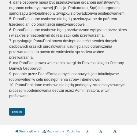
4. dane osobowe mogą być przekazywane organom państwowym,
organom ochrony prawnej (Policja, Prokuratura, Sąd) lub organom
samorządu terytorialnego w związku z prowadzonym postępowaniem,
5. Pana/Pani dane osobowe nie będą przekazywane do państwa
trzeciego ani do organizacji międzynarodowej,
6. Pana/Pani dane osobowe będą przetwarzane wyłącznie przez okres
i w zakresie niezbędnym do realizacji celu przetwarzania,
7. przysługuje Panu/Pani prawo dostępu do treści swoich danych
osobowych oraz ich sprostowania, usunięcia lub ograniczenia
przetwarzania lub prawo do wniesienia sprzeciwu wobec
przetwarzania,
8. ma Pan/Pani prawo wniesienia skargi do Prezesa Urzędu Ochrony
Danych Osobowych,
9. podanie przez Pana/Panią danych osobowych jest fakultatywne
(dobrowolne) w celu udostępnienia strony internetowej,
10. Pana/Pani dane osobowe nie będą podlegały zautomatyzowanym
procesom podejmowania decyzji przez Administratora, w tym
profilowaniu.
zamknij
Strona główna
Mapa strony
Czcionka