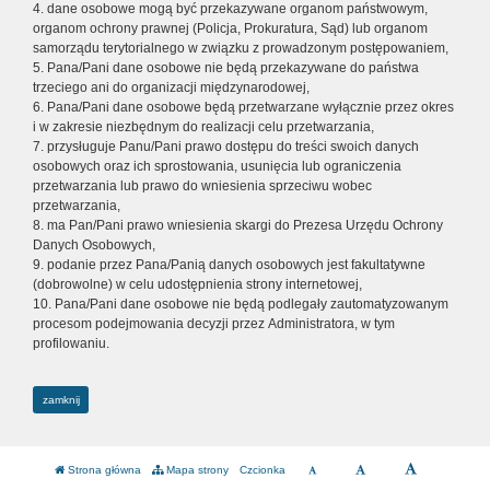
4. dane osobowe mogą być przekazywane organom państwowym,
organom ochrony prawnej (Policja, Prokuratura, Sąd) lub organom
samorządu terytorialnego w związku z prowadzonym postępowaniem,
5. Pana/Pani dane osobowe nie będą przekazywane do państwa
trzeciego ani do organizacji międzynarodowej,
6. Pana/Pani dane osobowe będą przetwarzane wyłącznie przez okres
i w zakresie niezbędnym do realizacji celu przetwarzania,
7. przysługuje Panu/Pani prawo dostępu do treści swoich danych
osobowych oraz ich sprostowania, usunięcia lub ograniczenia
przetwarzania lub prawo do wniesienia sprzeciwu wobec
przetwarzania,
8. ma Pan/Pani prawo wniesienia skargi do Prezesa Urzędu Ochrony
Danych Osobowych,
9. podanie przez Pana/Panią danych osobowych jest fakultatywne
(dobrowolne) w celu udostępnienia strony internetowej,
10. Pana/Pani dane osobowe nie będą podlegały zautomatyzowanym
procesom podejmowania decyzji przez Administratora, w tym
profilowaniu.
zamknij
Strona główna
Mapa strony
Czcionka