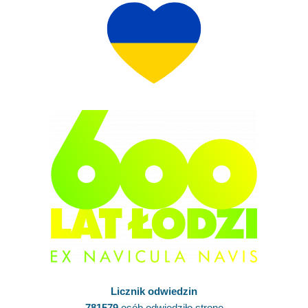
Licznik odwiedzin
781579
osób odwiedziło stronę