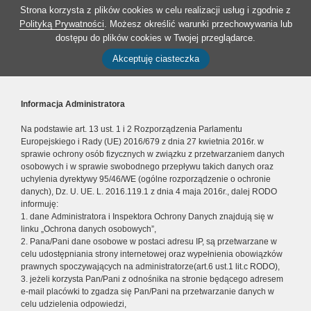
Strona korzysta z plików cookies w celu realizacji usług i zgodnie z
Polityką Prywatności
. Możesz określić warunki przechowywania lub
dostępu do plików cookies w Twojej przeglądarce.
Akceptuję ciasteczka
Informacja Administratora
Na podstawie art. 13 ust. 1 i 2 Rozporządzenia Parlamentu
Europejskiego i Rady (UE) 2016/679 z dnia 27 kwietnia 2016r. w
sprawie ochrony osób fizycznych w związku z przetwarzaniem danych
osobowych i w sprawie swobodnego przepływu takich danych oraz
uchylenia dyrektywy 95/46/WE (ogólne rozporządzenie o ochronie
danych), Dz. U. UE. L. 2016.119.1 z dnia 4 maja 2016r., dalej RODO
informuję:
1. dane Administratora i Inspektora Ochrony Danych znajdują się w
linku „Ochrona danych osobowych”,
2. Pana/Pani dane osobowe w postaci adresu IP, są przetwarzane w
celu udostępniania strony internetowej oraz wypełnienia obowiązków
prawnych spoczywających na administratorze(art.6 ust.1 lit.c RODO),
3. jeżeli korzysta Pan/Pani z odnośnika na stronie będącego adresem
e-mail placówki to zgadza się Pan/Pani na przetwarzanie danych w
celu udzielenia odpowiedzi,