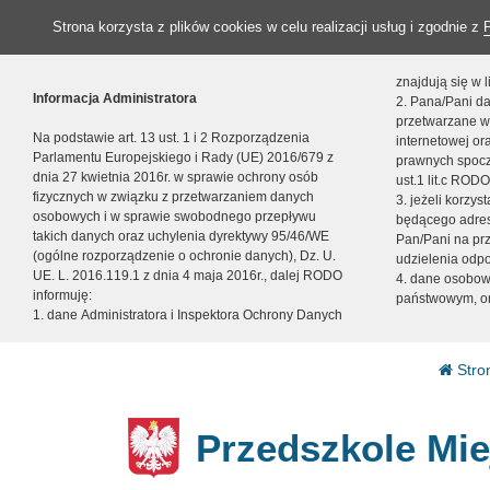
Strona korzysta z plików cookies w celu realizacji usług i zgodnie z
znajdują się w
Informacja Administratora
2. Pana/Pani da
przetwarzane w
Na podstawie art. 13 ust. 1 i 2 Rozporządzenia
internetowej o
Parlamentu Europejskiego i Rady (UE) 2016/679 z
prawnych spocz
dnia 27 kwietnia 2016r. w sprawie ochrony osób
ust.1 lit.c RODO
fizycznych w związku z przetwarzaniem danych
3. jeżeli korzy
osobowych i w sprawie swobodnego przepływu
będącego adres
takich danych oraz uchylenia dyrektywy 95/46/WE
Pan/Pani na pr
(ogólne rozporządzenie o ochronie danych), Dz. U.
udzielenia odp
UE. L. 2016.119.1 z dnia 4 maja 2016r., dalej RODO
4. dane osobo
informuję:
państwowym, or
1. dane Administratora i Inspektora Ochrony Danych
Stro
Przedszkole Mie