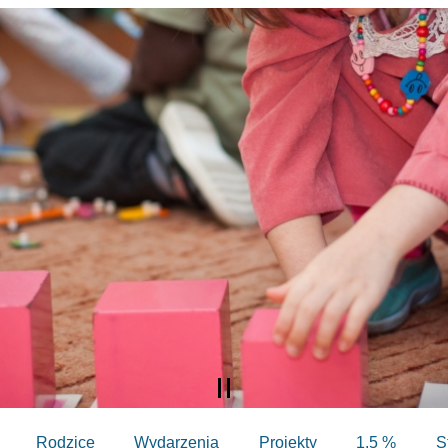
Rodzice
Wydarzenia
Projekty
1,5 %
S