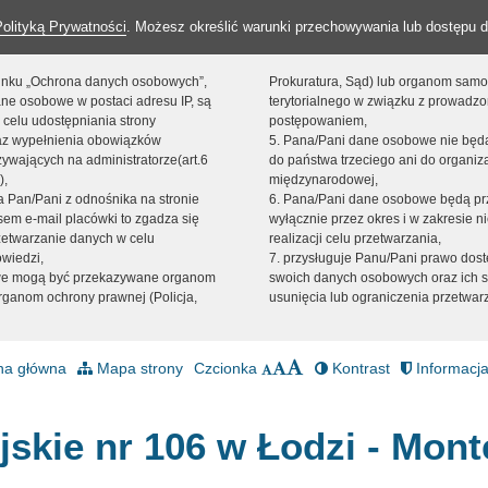
Polityką Prywatności
. Możesz określić warunki przechowywania lub dostępu d
 linku „Ochrona danych osobowych”,
Prokuratura, Sąd) lub organom sam
ne osobowe w postaci adresu IP, są
terytorialnego w związku z prowadz
 celu udostępniania strony
postępowaniem,
raz wypełnienia obowiązków
5. Pana/Pani dane osobowe nie bę
ywających na administratorze(art.6
do państwa trzeciego ani do organiza
),
międzynarodowej,
sta Pan/Pani z odnośnika na stronie
6. Pana/Pani dane osobowe będą pr
em e-mail placówki to zgadza się
wyłącznie przez okres i w zakresie 
zetwarzanie danych w celu
realizacji celu przetwarzania,
owiedzi,
7. przysługuje Panu/Pani prawo dost
we mogą być przekazywane organom
swoich danych osobowych oraz ich s
ganom ochrony prawnej (Policja,
usunięcia lub ograniczenia przetwar
na główna
Mapa strony
Czcionka
Kontrast
Informacja
jskie nr 106 w Łodzi - Mont