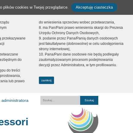
o plików cookies w Twojej przeglądarce.
Akceptuję ciasteczka
orządu
do wniesienia sprzeciwu wobec przetwarzania,
onym
8. ma Pan/Pani prawo wniesienia skargi do Prezesa
Urzędu Ochrony Danych Osobowych,
dą przekazywane
9. podanie przez Pana/Panią danych osobowych
cji
jest fakultatywne (dobrowolne) w celu udostępnienia
strony internetowej,
zetwarzane
10. Pana/Pani dane osobowe nie będą podlegały
niezbędnym do
zautomatyzowanym procesom podejmowania
decyzji przez Administratora, w tym profilowaniu.
ępu do treści
prostowania,
zamknij
zania lub prawo
 administratora
Fraza
essori