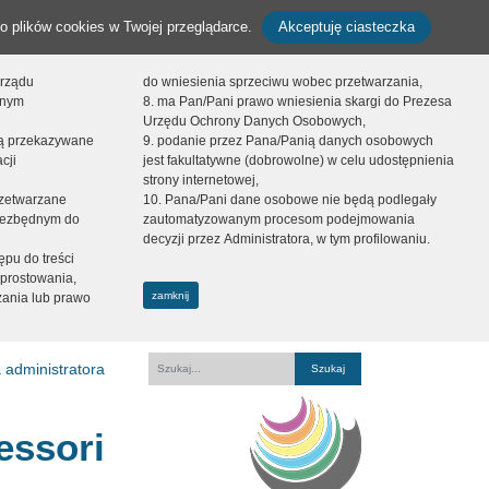
o plików cookies w Twojej przeglądarce.
Akceptuję ciasteczka
orządu
do wniesienia sprzeciwu wobec przetwarzania,
onym
8. ma Pan/Pani prawo wniesienia skargi do Prezesa
Urzędu Ochrony Danych Osobowych,
dą przekazywane
9. podanie przez Pana/Panią danych osobowych
cji
jest fakultatywne (dobrowolne) w celu udostępnienia
strony internetowej,
zetwarzane
10. Pana/Pani dane osobowe nie będą podlegały
niezbędnym do
zautomatyzowanym procesom podejmowania
decyzji przez Administratora, w tym profilowaniu.
ępu do treści
prostowania,
zamknij
zania lub prawo
 administratora
Fraza
essori