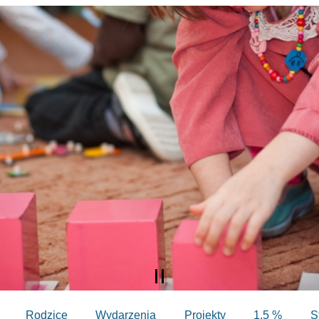
Rodzice
Wydarzenia
Projekty
1,5 %
S