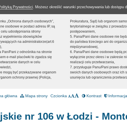
Polityką Prywatności
. Możesz określić warunki przechowywania lub dostępu d
 linku „Ochrona danych osobowych”,
Prokuratura, Sąd) lub organom sam
ne osobowe w postaci adresu IP, są
terytorialnego w związku z prowadz
 celu udostępniania strony
postępowaniem,
raz wypełnienia obowiązków
5. Pana/Pani dane osobowe nie bę
ywających na administratorze(art.6
do państwa trzeciego ani do organiza
),
międzynarodowej,
sta Pan/Pani z odnośnika na stronie
6. Pana/Pani dane osobowe będą pr
em e-mail placówki to zgadza się
wyłącznie przez okres i w zakresie 
zetwarzanie danych w celu
realizacji celu przetwarzania,
owiedzi,
7. przysługuje Panu/Pani prawo dost
we mogą być przekazywane organom
swoich danych osobowych oraz ich s
ganom ochrony prawnej (Policja,
usunięcia lub ograniczenia przetwar
na główna
Mapa strony
Czcionka
Kontrast
Informacja
jskie nr 106 w Łodzi - Mont