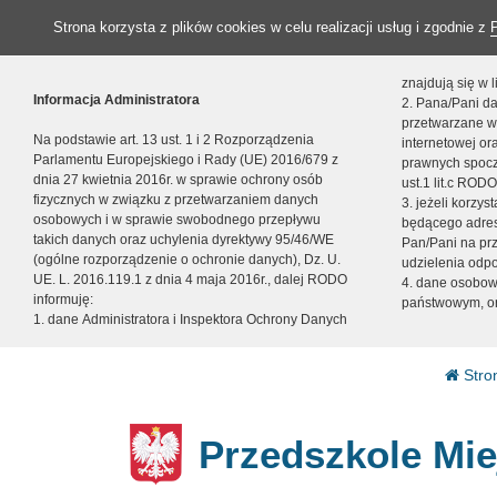
Strona korzysta z plików cookies w celu realizacji usług i zgodnie z
znajdują się w
Informacja Administratora
2. Pana/Pani da
przetwarzane w
Na podstawie art. 13 ust. 1 i 2 Rozporządzenia
internetowej o
Parlamentu Europejskiego i Rady (UE) 2016/679 z
prawnych spocz
dnia 27 kwietnia 2016r. w sprawie ochrony osób
ust.1 lit.c RODO
fizycznych w związku z przetwarzaniem danych
3. jeżeli korzy
osobowych i w sprawie swobodnego przepływu
będącego adres
takich danych oraz uchylenia dyrektywy 95/46/WE
Pan/Pani na pr
(ogólne rozporządzenie o ochronie danych), Dz. U.
udzielenia odp
UE. L. 2016.119.1 z dnia 4 maja 2016r., dalej RODO
4. dane osobo
informuję:
państwowym, or
1. dane Administratora i Inspektora Ochrony Danych
Stro
Przedszkole Mie