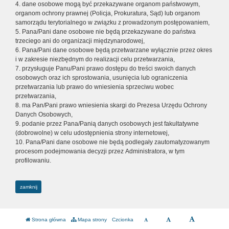
4. dane osobowe mogą być przekazywane organom państwowym,
organom ochrony prawnej (Policja, Prokuratura, Sąd) lub organom
samorządu terytorialnego w związku z prowadzonym postępowaniem,
5. Pana/Pani dane osobowe nie będą przekazywane do państwa
trzeciego ani do organizacji międzynarodowej,
6. Pana/Pani dane osobowe będą przetwarzane wyłącznie przez okres
i w zakresie niezbędnym do realizacji celu przetwarzania,
7. przysługuje Panu/Pani prawo dostępu do treści swoich danych
osobowych oraz ich sprostowania, usunięcia lub ograniczenia
przetwarzania lub prawo do wniesienia sprzeciwu wobec
przetwarzania,
8. ma Pan/Pani prawo wniesienia skargi do Prezesa Urzędu Ochrony
Danych Osobowych,
9. podanie przez Pana/Panią danych osobowych jest fakultatywne
(dobrowolne) w celu udostępnienia strony internetowej,
10. Pana/Pani dane osobowe nie będą podlegały zautomatyzowanym
procesom podejmowania decyzji przez Administratora, w tym
profilowaniu.
zamknij
Strona główna
Mapa strony
Czcionka