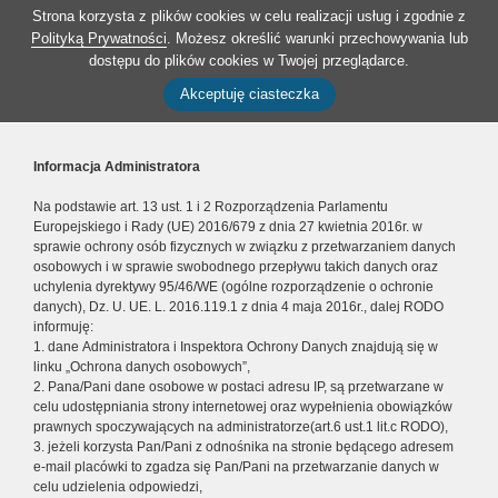
Strona korzysta z plików cookies w celu realizacji usług i zgodnie z
Polityką Prywatności
. Możesz określić warunki przechowywania lub
dostępu do plików cookies w Twojej przeglądarce.
Akceptuję ciasteczka
Informacja Administratora
Na podstawie art. 13 ust. 1 i 2 Rozporządzenia Parlamentu
Europejskiego i Rady (UE) 2016/679 z dnia 27 kwietnia 2016r. w
sprawie ochrony osób fizycznych w związku z przetwarzaniem danych
osobowych i w sprawie swobodnego przepływu takich danych oraz
uchylenia dyrektywy 95/46/WE (ogólne rozporządzenie o ochronie
danych), Dz. U. UE. L. 2016.119.1 z dnia 4 maja 2016r., dalej RODO
informuję:
1. dane Administratora i Inspektora Ochrony Danych znajdują się w
linku „Ochrona danych osobowych”,
2. Pana/Pani dane osobowe w postaci adresu IP, są przetwarzane w
celu udostępniania strony internetowej oraz wypełnienia obowiązków
prawnych spoczywających na administratorze(art.6 ust.1 lit.c RODO),
3. jeżeli korzysta Pan/Pani z odnośnika na stronie będącego adresem
e-mail placówki to zgadza się Pan/Pani na przetwarzanie danych w
celu udzielenia odpowiedzi,