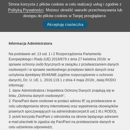
Strona korzysta z plików cookies w celu realizacji usług i zgodnie z
Polityką Prywatności
. Możesz określić warunki przechowywania lub
dostępu do plików cookies w Twojej przeglądarce.
Akceptuję ciasteczka
Informacja Administratora
Na podstawie art. 13 ust. 1 i 2 Rozporządzenia Parlamentu
Europejskiego i Rady (UE) 2016/679 z dnia 27 kwietnia 2016r. w
sprawie ochrony osób fizycznych w związku z przetwarzaniem danych
osobowych i w sprawie swobodnego przepływu takich danych oraz
uchylenia dyrektywy 95/46/WE (ogólne rozporządzenie o ochronie
danych), Dz. U. UE. L. 2016.119.1 z dnia 4 maja 2016r., dalej RODO
informuję:
1. dane Administratora i Inspektora Ochrony Danych znajdują się w
linku „Ochrona danych osobowych”,
2. Pana/Pani dane osobowe w postaci adresu IP, są przetwarzane w
celu udostępniania strony internetowej oraz wypełnienia obowiązków
prawnych spoczywających na administratorze(art.6 ust.1 lit.c RODO),
3. jeżeli korzysta Pan/Pani z odnośnika na stronie będącego adresem
e-mail placówki to zgadza się Pan/Pani na przetwarzanie danych w
celu udzielenia odpowiedzi,