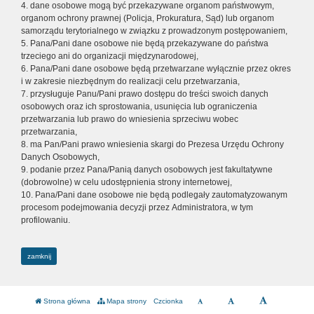
4. dane osobowe mogą być przekazywane organom państwowym,
organom ochrony prawnej (Policja, Prokuratura, Sąd) lub organom
samorządu terytorialnego w związku z prowadzonym postępowaniem,
5. Pana/Pani dane osobowe nie będą przekazywane do państwa
trzeciego ani do organizacji międzynarodowej,
6. Pana/Pani dane osobowe będą przetwarzane wyłącznie przez okres
i w zakresie niezbędnym do realizacji celu przetwarzania,
7. przysługuje Panu/Pani prawo dostępu do treści swoich danych
osobowych oraz ich sprostowania, usunięcia lub ograniczenia
przetwarzania lub prawo do wniesienia sprzeciwu wobec
przetwarzania,
8. ma Pan/Pani prawo wniesienia skargi do Prezesa Urzędu Ochrony
Danych Osobowych,
9. podanie przez Pana/Panią danych osobowych jest fakultatywne
(dobrowolne) w celu udostępnienia strony internetowej,
10. Pana/Pani dane osobowe nie będą podlegały zautomatyzowanym
procesom podejmowania decyzji przez Administratora, w tym
profilowaniu.
zamknij
Strona główna
Mapa strony
Czcionka